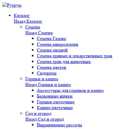
Каталог
Назад
Каталог
Семена
Назад
Семена
Семена Газона
Семена микрозелени
Семена овощей
Семена пряных и лекарственных трав
Семена трав для животных
Семена цветов
Сидераты
Горшки и кашпо
Назад
Горшки и кашпо
Аксессуары для горшков и кашпо
Балконные ящики
Горшки цветочные
Кашпо цветочные
Сад и огород
Назад
Сад и огород
Выращивание рассады