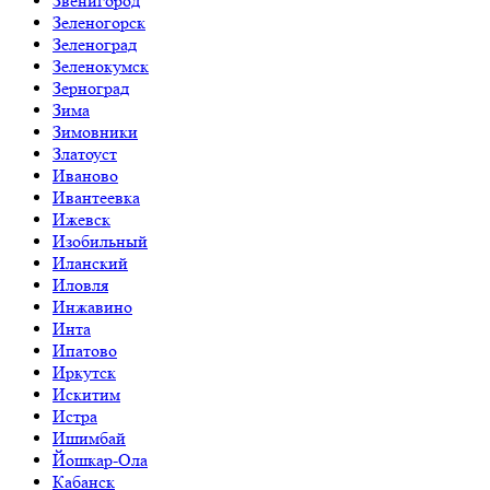
Звенигород
Зеленогорск
Зеленоград
Зеленокумск
Зерноград
Зима
Зимовники
Златоуст
Иваново
Ивантеевка
Ижевск
Изобильный
Иланский
Иловля
Инжавино
Инта
Ипатово
Иркутск
Искитим
Истра
Ишимбай
Йошкар-Ола
Кабанск