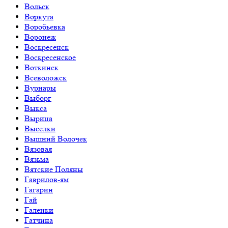
Вольск
Воркута
Воробьевка
Воронеж
Воскресенск
Воскресенское
Воткинск
Всеволожск
Вурнары
Выборг
Выкса
Вырица
Выселки
Вышний Волочек
Вязовая
Вязьма
Вятские Поляны
Гаврилов-ям
Гагарин
Гай
Галенки
Гатчина