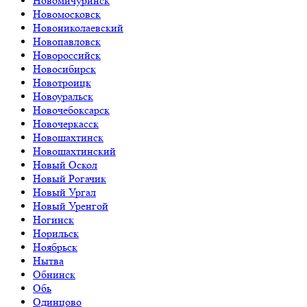
Новомичуринск
Новомосковск
Новониколаевский
Новопавловск
Новороссийск
Новосибирск
Новотроицк
Новоуральск
Новочебоксарск
Новочеркасск
Новошахтинск
Новошахтинский
Новый Оскол
Новый Рогачик
Новый Ургал
Новый Уренгой
Ногинск
Норильск
Ноябрьск
Нытва
Обнинск
Обь
Одинцово