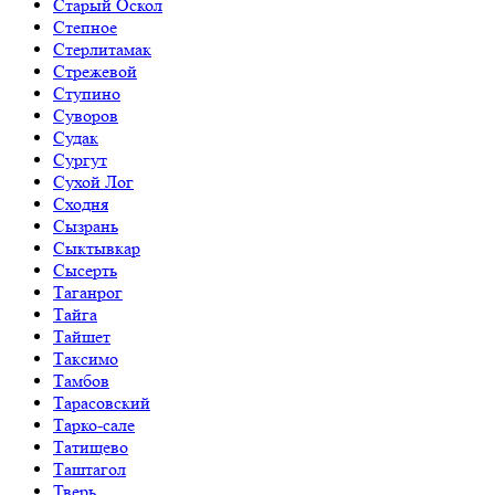
Старый Оскол
Степное
Стерлитамак
Стрежевой
Ступино
Суворов
Судак
Сургут
Сухой Лог
Сходня
Сызрань
Сыктывкар
Сысерть
Таганрог
Тайга
Тайшет
Таксимо
Тамбов
Тарасовский
Тарко-сале
Татищево
Таштагол
Тверь