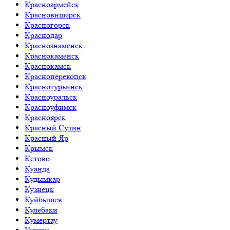
Красноармейск
Красновишерск
Красногорск
Краснодар
Краснознаменск
Краснокаменск
Краснокамск
Красноперекопск
Краснотурьинск
Красноуральск
Красноуфимск
Красноярск
Красный Сулин
Красный Яр
Крымск
Кстово
Куанда
Кудымкар
Кузнецк
Куйбышев
Кулебаки
Кумертау