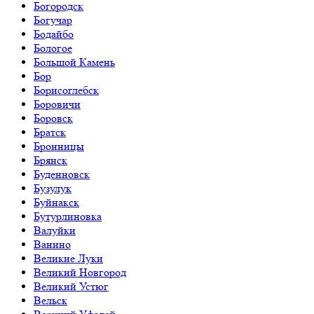
Богородск
Богучар
Бодайбо
Бологое
Большой Камень
Бор
Борисоглебск
Боровичи
Боровск
Братск
Бронницы
Брянск
Буденновск
Бузулук
Буйнакск
Бутурлиновка
Валуйки
Ванино
Великие Луки
Великий Новгород
Великий Устюг
Вельск