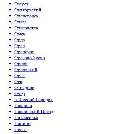
Озерск
Октябрьский
Оленегорск
Ольга
Ольховатка
Омск
Орда
Орел
Оренбург
Орехово-Зуево
Орлов
Орловский
Орск
Оса
Отрадное
Очер
п. Лесной Городок
Павлово
Павловский Посад
Палласовка
Панино
Пенза