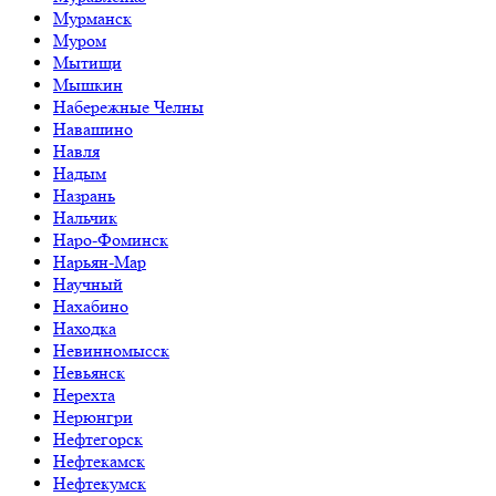
Мурманск
Муром
Мытищи
Мышкин
Набережные Челны
Навашино
Навля
Надым
Назрань
Нальчик
Наро-Фоминск
Нарьян-Мар
Научный
Нахабино
Находка
Невинномысск
Невьянск
Нерехта
Нерюнгри
Нефтегорск
Нефтекамск
Нефтекумск