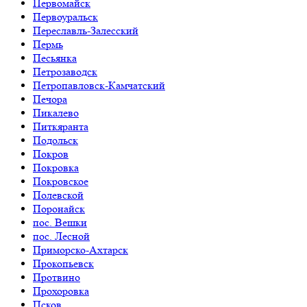
Первомайск
Первоуральск
Переславль-Залесский
Пермь
Песьянка
Петрозаводск
Петропавловск-Камчатский
Печора
Пикалево
Питкяранта
Подольск
Покров
Покровка
Покровское
Полевской
Поронайск
пос. Вешки
пос. Лесной
Приморско-Ахтарск
Прокопьевск
Протвино
Прохоровка
Псков