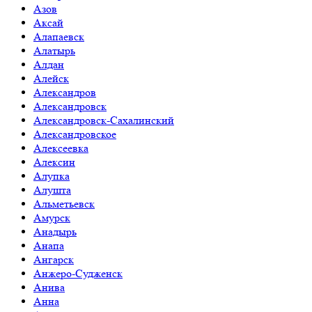
Азов
Аксай
Алапаевск
Алатырь
Алдан
Алейск
Александров
Александровск
Александровск-Сахалинский
Александровское
Алексеевка
Алексин
Алупка
Алушта
Альметьевск
Амурск
Анадырь
Анапа
Ангарск
Анжеро-Судженск
Анива
Анна