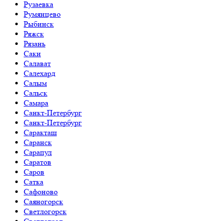
Рузаевка
Румянцево
Рыбинск
Ряжск
Рязань
Саки
Салават
Салехард
Салым
Сальск
Самара
Санкт-Петербург
Санкт-Петербург
Саракташ
Саранск
Сарапул
Саратов
Саров
Сатка
Сафоново
Саяногорск
Светлогорск