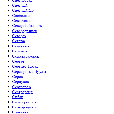
Светлоград
Светлый
Светлый Яр
Свободный
Севастополь
Северобайкальск
Северодвинск
Северск
Сегежа
Селятино
Семенов
Семикаракорск
Сергач
Сергиев Посад
Серебряные Пруды
Серов
Серпухов
Сертолово
Сестрорецк
Сибай
Симферополь
Сковородино
Славянка