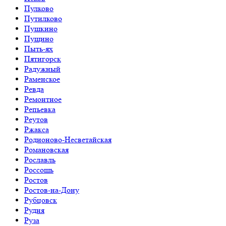
Пулково
Путилково
Пушкино
Пущино
Пыть-ях
Пятигорск
Радужный
Раменское
Ревда
Ремонтное
Репьевка
Реутов
Ржакса
Родионово-Несветайская
Романовская
Рославль
Россошь
Ростов
Ростов-на-Дону
Рубцовск
Рудня
Руза