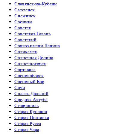
Славянск-на-Кубани
Смоленск
Снежинск
Собинка
Советск
Советская Гавань
Советский
Совхоз имени Ленина
Соликамск
Солнечная Долина
Солнечногорск
Сортавала
Сосновоборск
Сосновый Бор
Сочи
Спасск-Дальний
Средняя Ахтуба
Ставрополь
Старая Купавна
Старая Полтавка
Старая Русса
Старая Чара