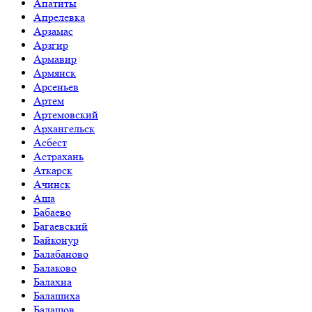
Апатиты
Апрелевка
Арзамас
Арзгир
Армавир
Армянск
Арсеньев
Артем
Артемовский
Архангельск
Асбест
Астрахань
Аткарск
Ачинск
Аша
Бабаево
Багаевский
Байконур
Балабаново
Балаково
Балахна
Балашиха
Балашов