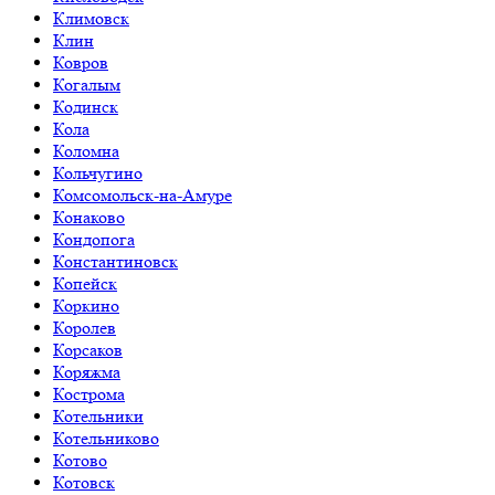
Климовск
Клин
Ковров
Когалым
Кодинск
Кола
Коломна
Кольчугино
Комсомольск-на-Амуре
Конаково
Кондопога
Константиновск
Копейск
Коркино
Королев
Корсаков
Коряжма
Кострома
Котельники
Котельниково
Котово
Котовск