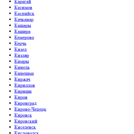
Карагай
Касимов
Каспийск
Качканар
Кашары
Кашира
Кемерово
Керчь
Кизел
Кизляр
Кимры
Кинель
Кинешма
Киржач
Кириллов
Кириши
Киров
Кировград
Кирово-Чепецк
Кировск
Кировский
Киселевск
Кисловодск