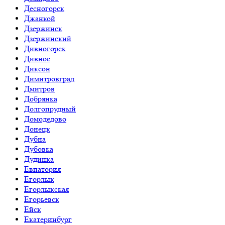
Десногорск
Джанкой
Дзержинск
Дзержинский
Дивногорск
Дивное
Диксон
Димитровград
Дмитров
Добрянка
Долгопрудный
Домодедово
Донецк
Дубна
Дубовка
Дудинка
Евпатория
Егорлык
Егорлыкская
Егорьевск
Ейск
Екатеринбург