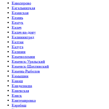
Кавалерово
Кагальницкая
Казанская
Казань
Казлук
Калач
Калач-на-дону
Калининград
Калтан
Калуга
Калязин
Каменоломни
Каменск-Уральский
Каменск-Шахтинский
Камень-Рыболов
Камышин
Канаш
Кандалакша
Каневская
Канск
Кантемировка
Карабаш