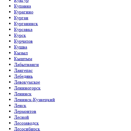
Кунгур
Купавна
Курагино
Курган
Курганинск
Курсавка
Курск
Курчатов
Кушва
Кызыл
Кыштым
Лабытнанги
Лангепас
Лебедянь
Левокумское
Лениногорск
Ленинск
Ленинск-Кузнецкий
Ленск
Лермонтов
Лесной
Лесозаводск
Лесосибирск