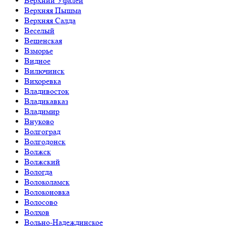
Верхний Уфалей
Верхняя Пышма
Верхняя Салда
Веселый
Вешенская
Взморье
Видное
Вилючинск
Вихоревка
Владивосток
Владикавказ
Владимир
Внуково
Волгоград
Волгодонск
Волжск
Волжский
Вологда
Волоколамск
Волоконовка
Волосово
Волхов
Вольно-Надеждинское