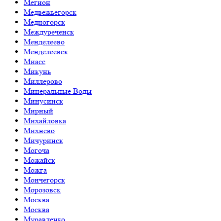
Мегион
Медвежьегорск
Медногорск
Междуреченск
Менделеево
Менделеевск
Миасс
Микунь
Миллерово
Минеральные Воды
Минусинск
Мирный
Михайловка
Михнево
Мичуринск
Могоча
Можайск
Можга
Мончегорск
Морозовск
Москва
Москва
Муравленко