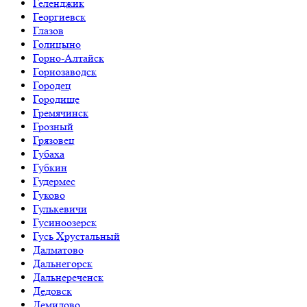
Геленджик
Георгиевск
Глазов
Голицыно
Горно-Алтайск
Горнозаводск
Городец
Городище
Гремячинск
Грозный
Грязовец
Губаха
Губкин
Гудермес
Гуково
Гулькевичи
Гусиноозерск
Гусь Хрустальный
Далматово
Дальнегорск
Дальнереченск
Дедовск
Демидово