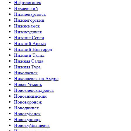
Нефтеюганск
Нехаевский
Нижневартовск
Нижнегорский
Нижнекамск
Нижнеудинск
Нижние Серги
Нижний Архыз
Нижний Новгород
Нижний Тагил
Нижняя Салда
Нижняя Тура
Николаевск
Николаевск-на-Амуре
Новая Усмань
Новоалександровск
Новоаннинский
Нововоронеж
Новодвинск
Новокубанск
Новокузнецк
Новокуйбышевск