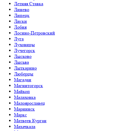
Летняя Ставка
Линево
Липецк
Лиски
Лобня
Лосино-Петровский
Луга
Луховицы
Лучегорск
Лысково
Лысьва
Лыткарино
Люберцы
Магадан
Магнитогорск
Майкоп
Малаховка
Малоярославец
Мариинск
Маркс
Матвеев Курган
Махачкала