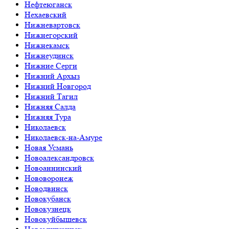
Нефтеюганск
Нехаевский
Нижневартовск
Нижнегорский
Нижнекамск
Нижнеудинск
Нижние Серги
Нижний Архыз
Нижний Новгород
Нижний Тагил
Нижняя Салда
Нижняя Тура
Николаевск
Николаевск-на-Амуре
Новая Усмань
Новоалександровск
Новоаннинский
Нововоронеж
Новодвинск
Новокубанск
Новокузнецк
Новокуйбышевск