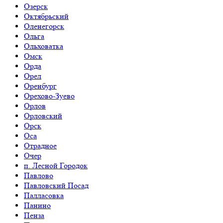
Озерск
Октябрьский
Оленегорск
Ольга
Ольховатка
Омск
Орда
Орел
Оренбург
Орехово-Зуево
Орлов
Орловский
Орск
Оса
Отрадное
Очер
п. Лесной Городок
Павлово
Павловский Посад
Палласовка
Панино
Пенза