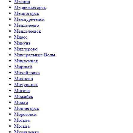
Мегион
Медвежьегорск
Медногорск
Междуреченск
Менделеево
Менделеевск
Миасс
Микунь
Миллерово
Минеральные Воды
Минусинск
Мирный
Михайловка
Михнево
Мичуринск
Могоча
Можайск
Можга
Мончегорск
Морозовск
Москва
Москва
Муравленко