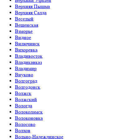
Верхний Уфалей
Верхняя Пышма
Верхняя Салда
Веселый
Вешенская
Взморье
Видное
Вилючинск
Вихоревка
Владивосток
Владикавказ
Владимир
Внуково
Волгоград
Волгодонск
Волжск
Волжский
Вологда
Волоколамск
Волоконовка
Волосово
Волхов
Вольно-Надеждинское