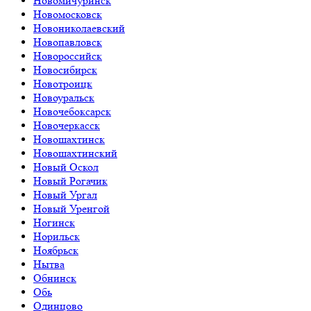
Новомичуринск
Новомосковск
Новониколаевский
Новопавловск
Новороссийск
Новосибирск
Новотроицк
Новоуральск
Новочебоксарск
Новочеркасск
Новошахтинск
Новошахтинский
Новый Оскол
Новый Рогачик
Новый Ургал
Новый Уренгой
Ногинск
Норильск
Ноябрьск
Нытва
Обнинск
Обь
Одинцово