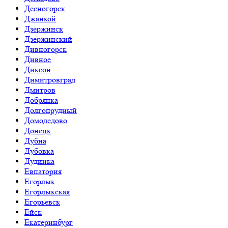
Десногорск
Джанкой
Дзержинск
Дзержинский
Дивногорск
Дивное
Диксон
Димитровград
Дмитров
Добрянка
Долгопрудный
Домодедово
Донецк
Дубна
Дубовка
Дудинка
Евпатория
Егорлык
Егорлыкская
Егорьевск
Ейск
Екатеринбург