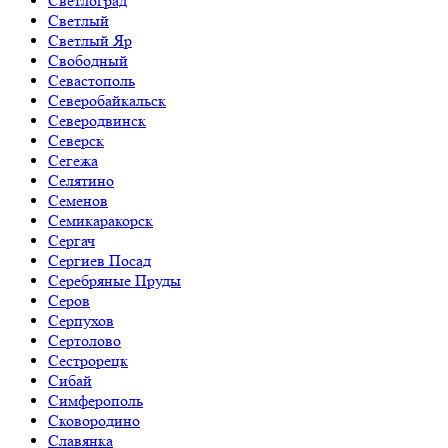
Светлоград
Светлый
Светлый Яр
Свободный
Севастополь
Северобайкальск
Северодвинск
Северск
Сегежа
Селятино
Семенов
Семикаракорск
Сергач
Сергиев Посад
Серебряные Пруды
Серов
Серпухов
Сертолово
Сестрорецк
Сибай
Симферополь
Сковородино
Славянка