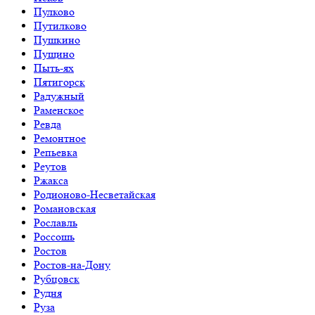
Пулково
Путилково
Пушкино
Пущино
Пыть-ях
Пятигорск
Радужный
Раменское
Ревда
Ремонтное
Репьевка
Реутов
Ржакса
Родионово-Несветайская
Романовская
Рославль
Россошь
Ростов
Ростов-на-Дону
Рубцовск
Рудня
Руза