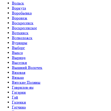
Вольск
Воркута
Воробьевка
Воронеж
Воскресенск
Воскресенское
Воткинск
Всеволожск
Вурнары
Выборг
Выкса
Вырица
Выселки
Вышний Волочек
Вязовая
Вязьма
Вятские Поляны
Гаврилов-ям
Гагарин
Гай
Галенки
Гатчина