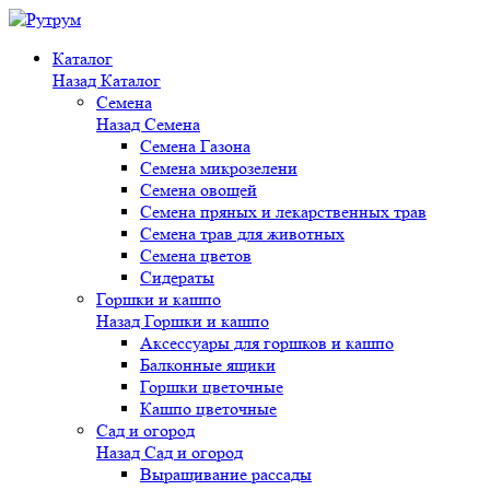
Каталог
Назад
Каталог
Семена
Назад
Семена
Семена Газона
Семена микрозелени
Семена овощей
Семена пряных и лекарственных трав
Семена трав для животных
Семена цветов
Сидераты
Горшки и кашпо
Назад
Горшки и кашпо
Аксессуары для горшков и кашпо
Балконные ящики
Горшки цветочные
Кашпо цветочные
Сад и огород
Назад
Сад и огород
Выращивание рассады