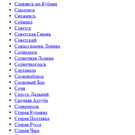
Славянск-на-Кубани
Смоленск
Снежинск
Собинка
Советск
Советская Гавань
Советский
Совхоз имени Ленина
Соликамск
Солнечная Долина
Солнечногорск
Сортавала
Сосновоборск
Сосновый Бор
Сочи
Спасск-Дальний
Средняя Ахтуба
Ставрополь
Старая Купавна
Старая Полтавка
Старая Русса
Старая Чара