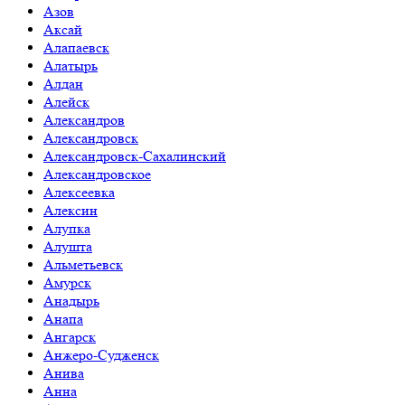
Азов
Аксай
Алапаевск
Алатырь
Алдан
Алейск
Александров
Александровск
Александровск-Сахалинский
Александровское
Алексеевка
Алексин
Алупка
Алушта
Альметьевск
Амурск
Анадырь
Анапа
Ангарск
Анжеро-Судженск
Анива
Анна