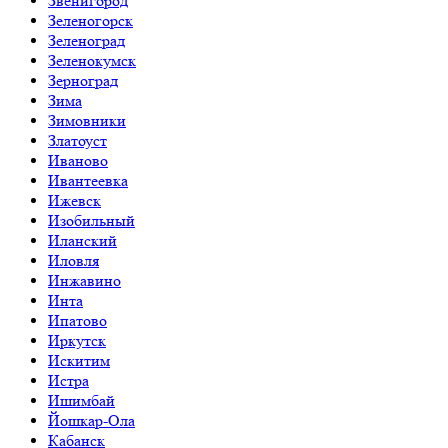
Звенигород
Зеленогорск
Зеленоград
Зеленокумск
Зерноград
Зима
Зимовники
Златоуст
Иваново
Ивантеевка
Ижевск
Изобильный
Иланский
Иловля
Инжавино
Инта
Ипатово
Иркутск
Искитим
Истра
Ишимбай
Йошкар-Ола
Кабанск