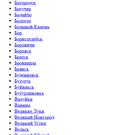
Богородск
Богучар
Бодайбо
Бологое
Большой Камень
Бор
Борисоглебск
Боровичи
Боровск
Братск
Бронницы
Брянск
Буденновск
Бузулук
Буйнакск
Бутурлиновка
Валуйки
Ванино
Великие Луки
Великий Новгород
Великий Устюг
Вельск