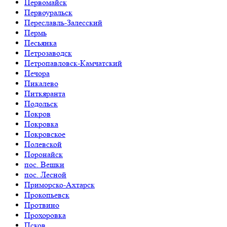
Первомайск
Первоуральск
Переславль-Залесский
Пермь
Песьянка
Петрозаводск
Петропавловск-Камчатский
Печора
Пикалево
Питкяранта
Подольск
Покров
Покровка
Покровское
Полевской
Поронайск
пос. Вешки
пос. Лесной
Приморско-Ахтарск
Прокопьевск
Протвино
Прохоровка
Псков