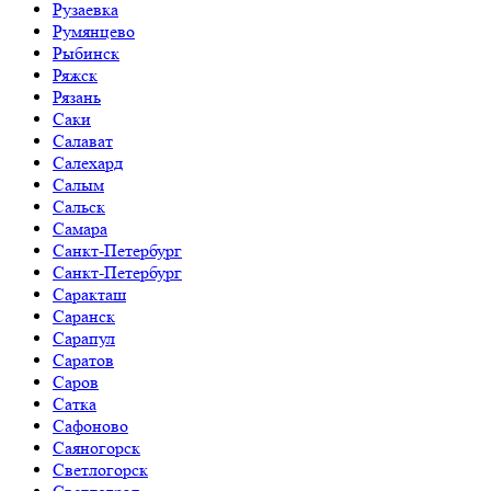
Рузаевка
Румянцево
Рыбинск
Ряжск
Рязань
Саки
Салават
Салехард
Салым
Сальск
Самара
Санкт-Петербург
Санкт-Петербург
Саракташ
Саранск
Сарапул
Саратов
Саров
Сатка
Сафоново
Саяногорск
Светлогорск