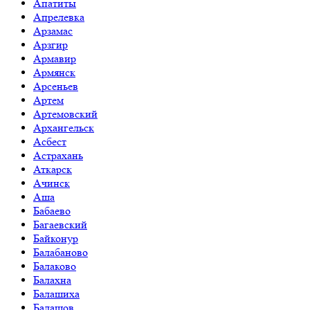
Апатиты
Апрелевка
Арзамас
Арзгир
Армавир
Армянск
Арсеньев
Артем
Артемовский
Архангельск
Асбест
Астрахань
Аткарск
Ачинск
Аша
Бабаево
Багаевский
Байконур
Балабаново
Балаково
Балахна
Балашиха
Балашов