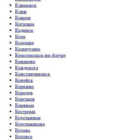
Климовск
Клин
Ковров
Когалым
Кодинск
Кола
Коломна
Кольчугино
Комсомольск-на-Амуре
Конаково
Кондопога
Константиновск
Копейск
Коркино
Королев
Корсаков
Коряжма
Кострома
Котельники
Котельниково
Котово
Котовск