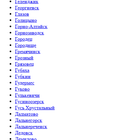
Геленджик
Георгиевск
Глазов
Голицыно
Горно-Алтайск
Горнозаводск
Городец
Городище
Гремячинск
Грозный
Грязовец
Губаха
Губкин
Гудермес
Гуково
Гулькевичи
Гусиноозерск
Гусь Хрустальный
Далматово
Дальнегорск
Дальнереченск
Дедовск
Демидово