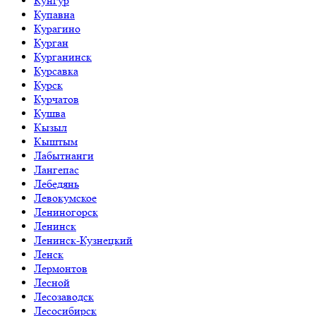
Кунгур
Купавна
Курагино
Курган
Курганинск
Курсавка
Курск
Курчатов
Кушва
Кызыл
Кыштым
Лабытнанги
Лангепас
Лебедянь
Левокумское
Лениногорск
Ленинск
Ленинск-Кузнецкий
Ленск
Лермонтов
Лесной
Лесозаводск
Лесосибирск