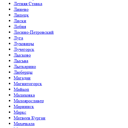
Летняя Ставка
Линево
Липецк
Лиски
Лобня
Лосино-Петровский
Луга
Луховицы
Лучегорск
Лысково
Лысьва
Лыткарино
Люберцы
Магадан
Магнитогорск
Майкоп
Малаховка
Малоярославец
Мариинск
Маркс
Матвеев Курган
Махачкала