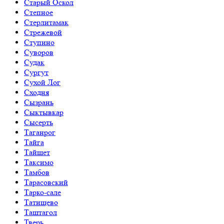
Старый Оскол
Степное
Стерлитамак
Стрежевой
Ступино
Суворов
Судак
Сургут
Сухой Лог
Сходня
Сызрань
Сыктывкар
Сысерть
Таганрог
Тайга
Тайшет
Таксимо
Тамбов
Тарасовский
Тарко-сале
Татищево
Таштагол
Тверь