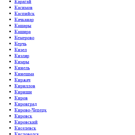
Карагай
Касимов
Каспийск
Качканар
Кашары
Кашира
Кемерово
Керчь
Кизел
Кизляр
Кимры
Кинель
Кинешма
Киржач
Кириллов
Кириши
Киров
Кировград
Кирово-Чепецк
Кировск
Кировский
Киселевск
Кисловодск