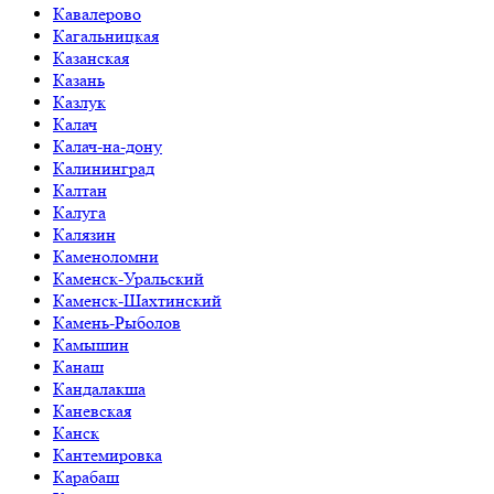
Кавалерово
Кагальницкая
Казанская
Казань
Казлук
Калач
Калач-на-дону
Калининград
Калтан
Калуга
Калязин
Каменоломни
Каменск-Уральский
Каменск-Шахтинский
Камень-Рыболов
Камышин
Канаш
Кандалакша
Каневская
Канск
Кантемировка
Карабаш