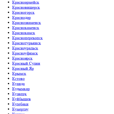
Красноармейск
Красновишерск
Красногорск
Краснодар
Краснознаменск
Краснокаменск
Краснокамск
Красноперекопск
Краснотурьинск
Красноуральск
Красноуфимск
Красноярск
Красный Сулин
Красный Яр
Крымск
Кстово
Куанда
Кудымкар
Кузнецк
Куйбышев
Кулебаки
Кумертау