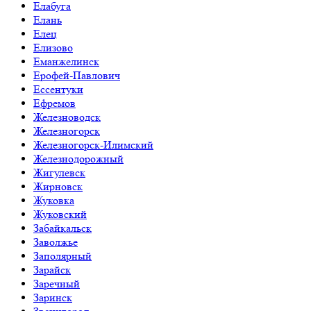
Елабуга
Елань
Елец
Елизово
Еманжелинск
Ерофей-Павлович
Ессентуки
Ефремов
Железноводск
Железногорск
Железногорск-Илимский
Железнодорожный
Жигулевск
Жирновск
Жуковка
Жуковский
Забайкальск
Заволжье
Заполярный
Зарайск
Заречный
Заринск