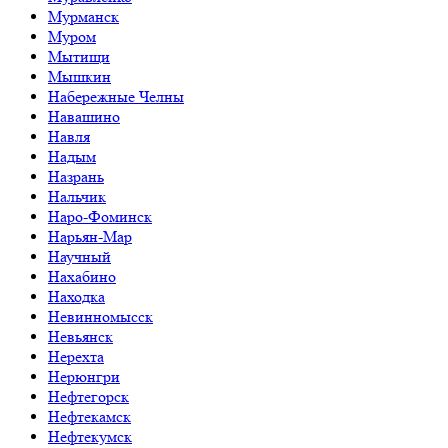
Мурманск
Муром
Мытищи
Мышкин
Набережные Челны
Навашино
Навля
Надым
Назрань
Нальчик
Наро-Фоминск
Нарьян-Мар
Научный
Нахабино
Находка
Невинномысск
Невьянск
Нерехта
Нерюнгри
Нефтегорск
Нефтекамск
Нефтекумск