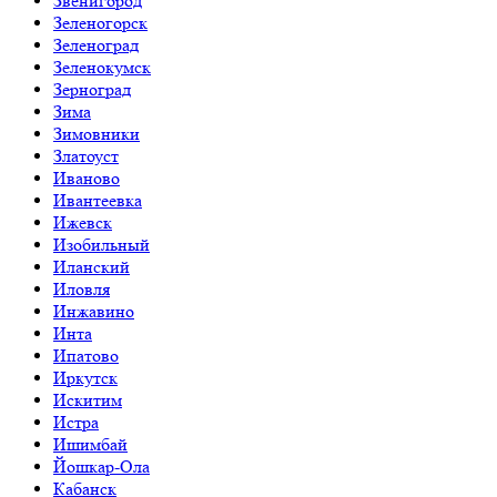
Звенигород
Зеленогорск
Зеленоград
Зеленокумск
Зерноград
Зима
Зимовники
Златоуст
Иваново
Ивантеевка
Ижевск
Изобильный
Иланский
Иловля
Инжавино
Инта
Ипатово
Иркутск
Искитим
Истра
Ишимбай
Йошкар-Ола
Кабанск