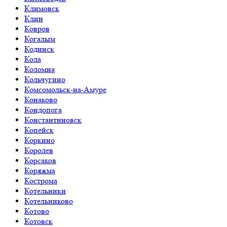
Климовск
Клин
Ковров
Когалым
Кодинск
Кола
Коломна
Кольчугино
Комсомольск-на-Амуре
Конаково
Кондопога
Константиновск
Копейск
Коркино
Королев
Корсаков
Коряжма
Кострома
Котельники
Котельниково
Котово
Котовск