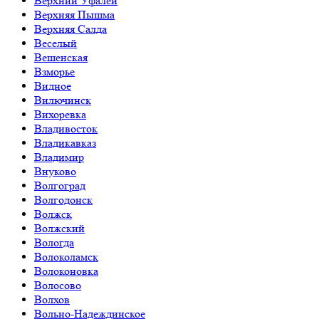
Верхний Уфалей
Верхняя Пышма
Верхняя Салда
Веселый
Вешенская
Взморье
Видное
Вилючинск
Вихоревка
Владивосток
Владикавказ
Владимир
Внуково
Волгоград
Волгодонск
Волжск
Волжский
Вологда
Волоколамск
Волоконовка
Волосово
Волхов
Вольно-Надеждинское