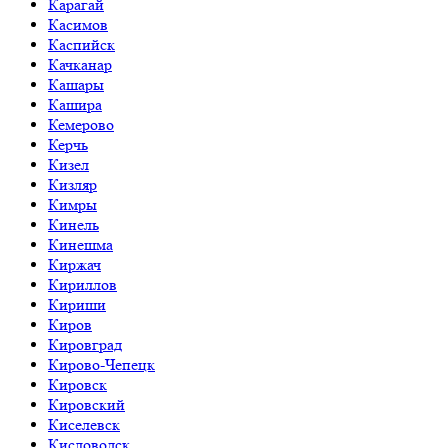
Карагай
Касимов
Каспийск
Качканар
Кашары
Кашира
Кемерово
Керчь
Кизел
Кизляр
Кимры
Кинель
Кинешма
Киржач
Кириллов
Кириши
Киров
Кировград
Кирово-Чепецк
Кировск
Кировский
Киселевск
Кисловодск