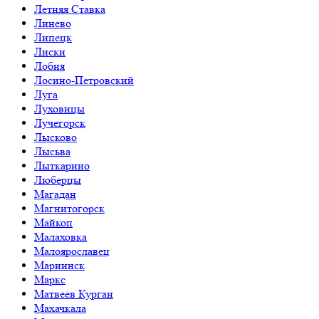
Летняя Ставка
Линево
Липецк
Лиски
Лобня
Лосино-Петровский
Луга
Луховицы
Лучегорск
Лысково
Лысьва
Лыткарино
Люберцы
Магадан
Магнитогорск
Майкоп
Малаховка
Малоярославец
Мариинск
Маркс
Матвеев Курган
Махачкала