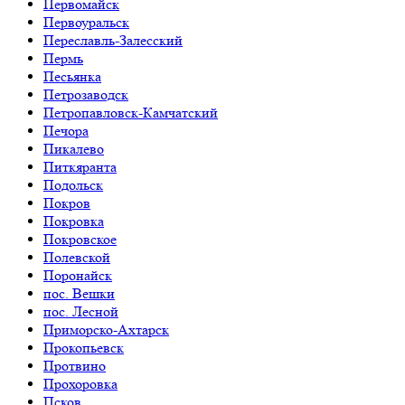
Первомайск
Первоуральск
Переславль-Залесский
Пермь
Песьянка
Петрозаводск
Петропавловск-Камчатский
Печора
Пикалево
Питкяранта
Подольск
Покров
Покровка
Покровское
Полевской
Поронайск
пос. Вешки
пос. Лесной
Приморско-Ахтарск
Прокопьевск
Протвино
Прохоровка
Псков