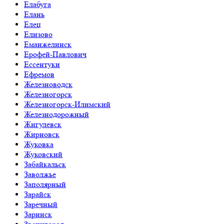
Елабуга
Елань
Елец
Елизово
Еманжелинск
Ерофей-Павлович
Ессентуки
Ефремов
Железноводск
Железногорск
Железногорск-Илимский
Железнодорожный
Жигулевск
Жирновск
Жуковка
Жуковский
Забайкальск
Заволжье
Заполярный
Зарайск
Заречный
Заринск