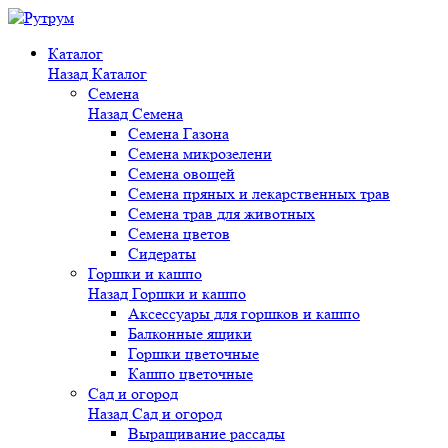
Каталог
Назад
Каталог
Семена
Назад
Семена
Семена Газона
Семена микрозелени
Семена овощей
Семена пряных и лекарственных трав
Семена трав для животных
Семена цветов
Сидераты
Горшки и кашпо
Назад
Горшки и кашпо
Аксессуары для горшков и кашпо
Балконные ящики
Горшки цветочные
Кашпо цветочные
Сад и огород
Назад
Сад и огород
Выращивание рассады