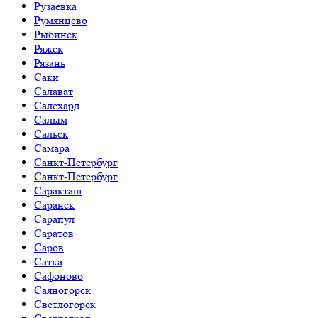
Рузаевка
Румянцево
Рыбинск
Ряжск
Рязань
Саки
Салават
Салехард
Салым
Сальск
Самара
Санкт-Петербург
Санкт-Петербург
Саракташ
Саранск
Сарапул
Саратов
Саров
Сатка
Сафоново
Саяногорск
Светлогорск