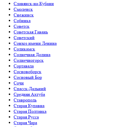
Славянск-на-Кубани
Смоленск
Снежинск
Собинка
Советск
Советская Гавань
Советский
Совхоз имени Ленина
Соликамск
Солнечная Долина
Солнечногорск
Сортавала
Сосновоборск
Сосновый Бор
Сочи
Спасск-Дальний
Средняя Ахтуба
Ставрополь
Старая Купавна
Старая Полтавка
Старая Русса
Старая Чара