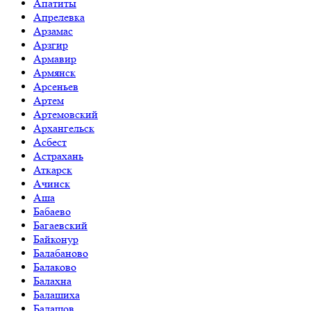
Апатиты
Апрелевка
Арзамас
Арзгир
Армавир
Армянск
Арсеньев
Артем
Артемовский
Архангельск
Асбест
Астрахань
Аткарск
Ачинск
Аша
Бабаево
Багаевский
Байконур
Балабаново
Балаково
Балахна
Балашиха
Балашов