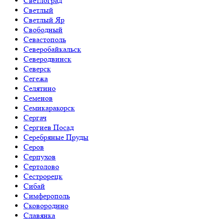
Светлоград
Светлый
Светлый Яр
Свободный
Севастополь
Северобайкальск
Северодвинск
Северск
Сегежа
Селятино
Семенов
Семикаракорск
Сергач
Сергиев Посад
Серебряные Пруды
Серов
Серпухов
Сертолово
Сестрорецк
Сибай
Симферополь
Сковородино
Славянка