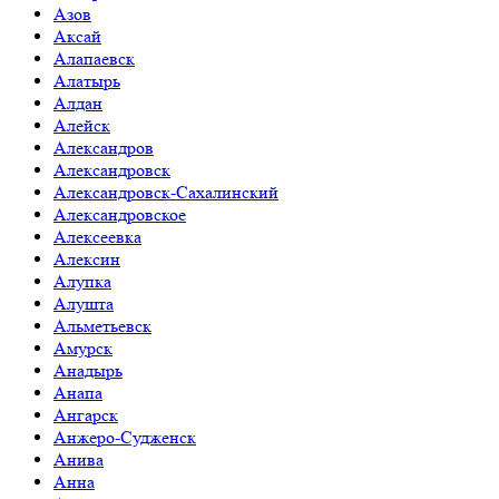
Азов
Аксай
Алапаевск
Алатырь
Алдан
Алейск
Александров
Александровск
Александровск-Сахалинский
Александровское
Алексеевка
Алексин
Алупка
Алушта
Альметьевск
Амурск
Анадырь
Анапа
Ангарск
Анжеро-Судженск
Анива
Анна