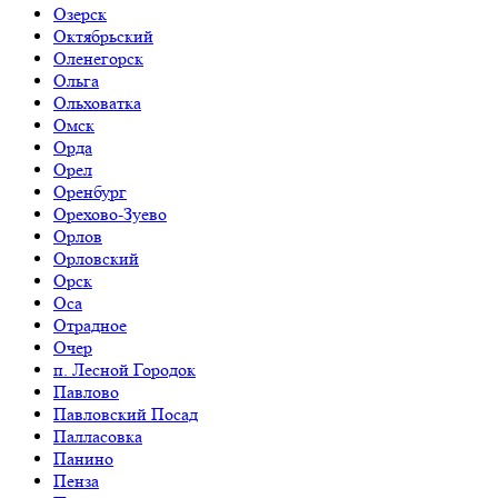
Озерск
Октябрьский
Оленегорск
Ольга
Ольховатка
Омск
Орда
Орел
Оренбург
Орехово-Зуево
Орлов
Орловский
Орск
Оса
Отрадное
Очер
п. Лесной Городок
Павлово
Павловский Посад
Палласовка
Панино
Пенза