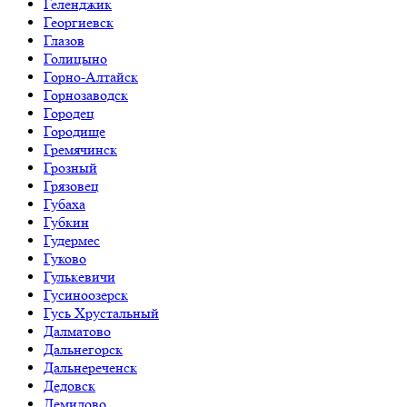
Геленджик
Георгиевск
Глазов
Голицыно
Горно-Алтайск
Горнозаводск
Городец
Городище
Гремячинск
Грозный
Грязовец
Губаха
Губкин
Гудермес
Гуково
Гулькевичи
Гусиноозерск
Гусь Хрустальный
Далматово
Дальнегорск
Дальнереченск
Дедовск
Демидово