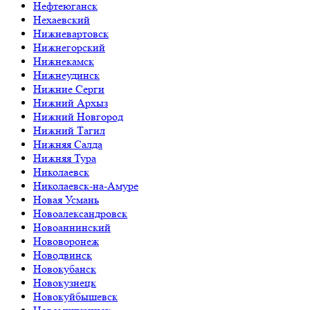
Нефтеюганск
Нехаевский
Нижневартовск
Нижнегорский
Нижнекамск
Нижнеудинск
Нижние Серги
Нижний Архыз
Нижний Новгород
Нижний Тагил
Нижняя Салда
Нижняя Тура
Николаевск
Николаевск-на-Амуре
Новая Усмань
Новоалександровск
Новоаннинский
Нововоронеж
Новодвинск
Новокубанск
Новокузнецк
Новокуйбышевск