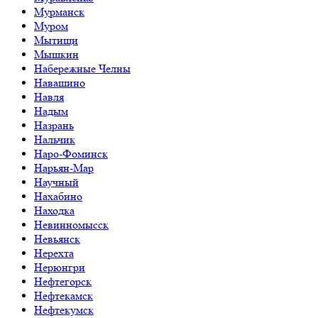
Мурманск
Муром
Мытищи
Мышкин
Набережные Челны
Навашино
Навля
Надым
Назрань
Нальчик
Наро-Фоминск
Нарьян-Мар
Научный
Нахабино
Находка
Невинномысск
Невьянск
Нерехта
Нерюнгри
Нефтегорск
Нефтекамск
Нефтекумск