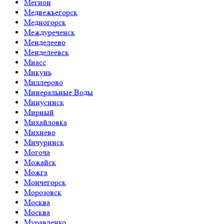
Мегион
Медвежьегорск
Медногорск
Междуреченск
Менделеево
Менделеевск
Миасс
Микунь
Миллерово
Минеральные Воды
Минусинск
Мирный
Михайловка
Михнево
Мичуринск
Могоча
Можайск
Можга
Мончегорск
Морозовск
Москва
Москва
Муравленко