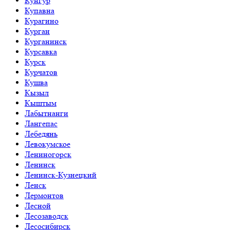
Кунгур
Купавна
Курагино
Курган
Курганинск
Курсавка
Курск
Курчатов
Кушва
Кызыл
Кыштым
Лабытнанги
Лангепас
Лебедянь
Левокумское
Лениногорск
Ленинск
Ленинск-Кузнецкий
Ленск
Лермонтов
Лесной
Лесозаводск
Лесосибирск