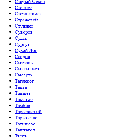
Старый Оскол
Степное
Стерлитамак
Стрежевой
Ступино
Суворов
Судак
Сургут
Сухой Лог
Сходня
Сызрань
Сыктывкар
Сысерть
Таганрог
Тайга
Тайшет
Таксимо
Тамбов
Тарасовский
Тарко-сале
Татищево
Таштагол
Тверь