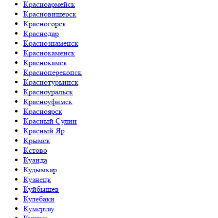
Красноармейск
Красновишерск
Красногорск
Краснодар
Краснознаменск
Краснокаменск
Краснокамск
Красноперекопск
Краснотурьинск
Красноуральск
Красноуфимск
Красноярск
Красный Сулин
Красный Яр
Крымск
Кстово
Куанда
Кудымкар
Кузнецк
Куйбышев
Кулебаки
Кумертау