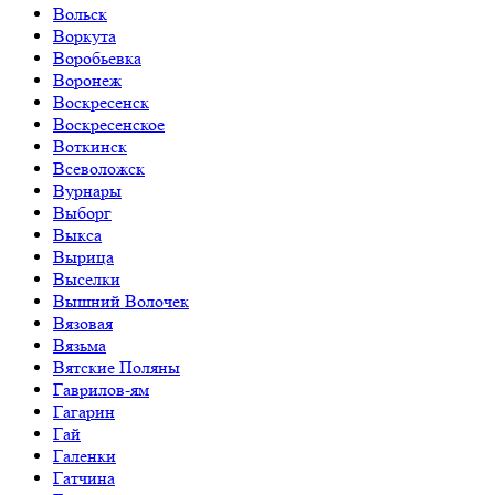
Вольск
Воркута
Воробьевка
Воронеж
Воскресенск
Воскресенское
Воткинск
Всеволожск
Вурнары
Выборг
Выкса
Вырица
Выселки
Вышний Волочек
Вязовая
Вязьма
Вятские Поляны
Гаврилов-ям
Гагарин
Гай
Галенки
Гатчина