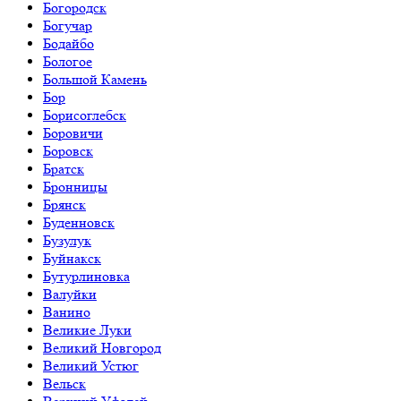
Богородск
Богучар
Бодайбо
Бологое
Большой Камень
Бор
Борисоглебск
Боровичи
Боровск
Братск
Бронницы
Брянск
Буденновск
Бузулук
Буйнакск
Бутурлиновка
Валуйки
Ванино
Великие Луки
Великий Новгород
Великий Устюг
Вельск