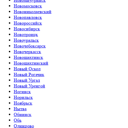
Новомичуринск
Новомосковск
Новониколаевский
Новопавловск
Новороссийск
Новосибирск
Новотроицк
Новоуральск
Новочебоксарск
Новочеркасск
Новошахтинск
Новошахтинский
Новый Оскол
Новый Рогачик
Новый Ургал
Новый Уренгой
Ногинск
Норильск
Ноябрьск
Нытва
Обнинск
Обь
Одинцово