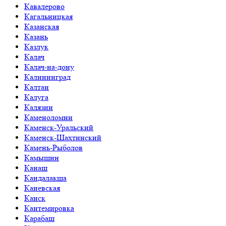
Кавалерово
Кагальницкая
Казанская
Казань
Казлук
Калач
Калач-на-дону
Калининград
Калтан
Калуга
Калязин
Каменоломни
Каменск-Уральский
Каменск-Шахтинский
Камень-Рыболов
Камышин
Канаш
Кандалакша
Каневская
Канск
Кантемировка
Карабаш