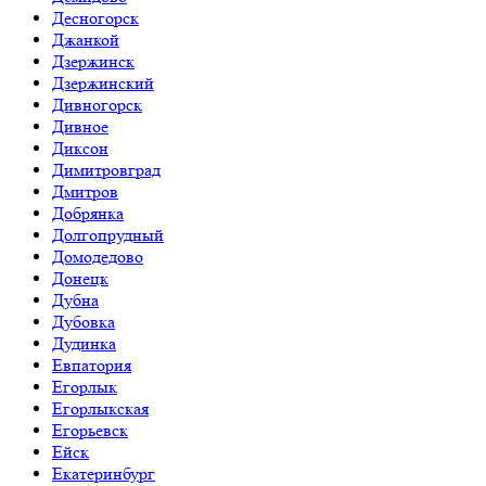
Десногорск
Джанкой
Дзержинск
Дзержинский
Дивногорск
Дивное
Диксон
Димитровград
Дмитров
Добрянка
Долгопрудный
Домодедово
Донецк
Дубна
Дубовка
Дудинка
Евпатория
Егорлык
Егорлыкская
Егорьевск
Ейск
Екатеринбург