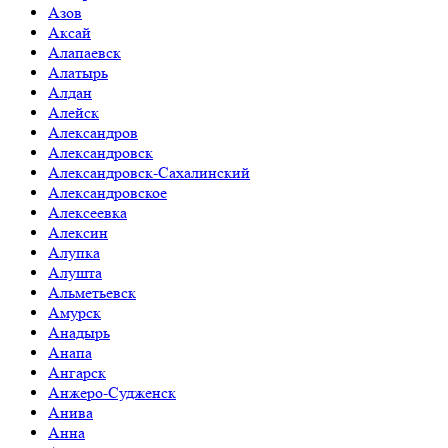
Азов
Аксай
Алапаевск
Алатырь
Алдан
Алейск
Александров
Александровск
Александровск-Сахалинский
Александровское
Алексеевка
Алексин
Алупка
Алушта
Альметьевск
Амурск
Анадырь
Анапа
Ангарск
Анжеро-Судженск
Анива
Анна