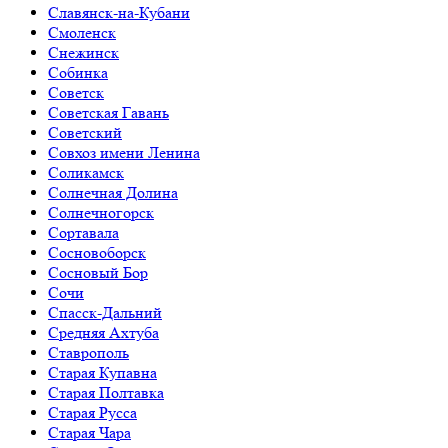
Славянск-на-Кубани
Смоленск
Снежинск
Собинка
Советск
Советская Гавань
Советский
Совхоз имени Ленина
Соликамск
Солнечная Долина
Солнечногорск
Сортавала
Сосновоборск
Сосновый Бор
Сочи
Спасск-Дальний
Средняя Ахтуба
Ставрополь
Старая Купавна
Старая Полтавка
Старая Русса
Старая Чара