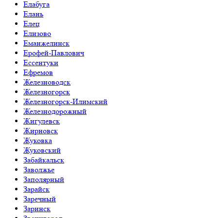
Елабуга
Елань
Елец
Елизово
Еманжелинск
Ерофей-Павлович
Ессентуки
Ефремов
Железноводск
Железногорск
Железногорск-Илимский
Железнодорожный
Жигулевск
Жирновск
Жуковка
Жуковский
Забайкальск
Заволжье
Заполярный
Зарайск
Заречный
Заринск