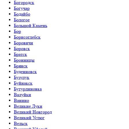
Богородск
Богучар
Бодайбо
Бологое
Большой Камень
Бор
Борисоглебск
Боровичи
Боровск
Братск
Бронницы
Брянск
Буденновск
Бузулук
Буйнакск
Бутурлиновка
Валуйки
Ванино
Великие Луки
Великий Новгород
Великий Устюг
Вельск