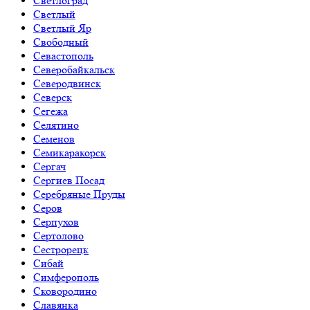
Светлоград
Светлый
Светлый Яр
Свободный
Севастополь
Северобайкальск
Северодвинск
Северск
Сегежа
Селятино
Семенов
Семикаракорск
Сергач
Сергиев Посад
Серебряные Пруды
Серов
Серпухов
Сертолово
Сестрорецк
Сибай
Симферополь
Сковородино
Славянка