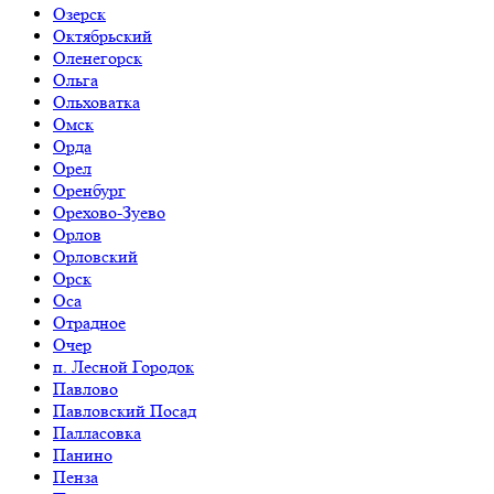
Озерск
Октябрьский
Оленегорск
Ольга
Ольховатка
Омск
Орда
Орел
Оренбург
Орехово-Зуево
Орлов
Орловский
Орск
Оса
Отрадное
Очер
п. Лесной Городок
Павлово
Павловский Посад
Палласовка
Панино
Пенза