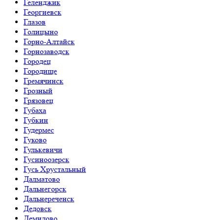
Геленджик
Георгиевск
Глазов
Голицыно
Горно-Алтайск
Горнозаводск
Городец
Городище
Гремячинск
Грозный
Грязовец
Губаха
Губкин
Гудермес
Гуково
Гулькевичи
Гусиноозерск
Гусь Хрустальный
Далматово
Дальнегорск
Дальнереченск
Дедовск
Демидово