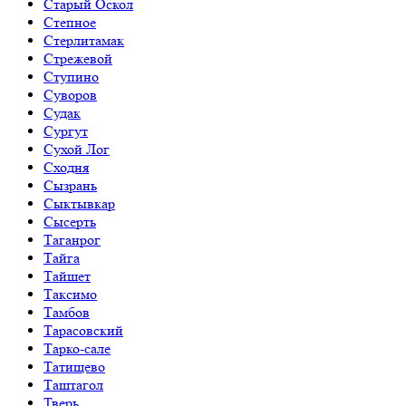
Старый Оскол
Степное
Стерлитамак
Стрежевой
Ступино
Суворов
Судак
Сургут
Сухой Лог
Сходня
Сызрань
Сыктывкар
Сысерть
Таганрог
Тайга
Тайшет
Таксимо
Тамбов
Тарасовский
Тарко-сале
Татищево
Таштагол
Тверь