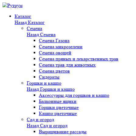
Каталог
Назад
Каталог
Семена
Назад
Семена
Семена Газона
Семена микрозелени
Семена овощей
Семена пряных и лекарственных трав
Семена трав для животных
Семена цветов
Сидераты
Горшки и кашпо
Назад
Горшки и кашпо
Аксессуары для горшков и кашпо
Балконные ящики
Горшки цветочные
Кашпо цветочные
Сад и огород
Назад
Сад и огород
Выращивание рассады