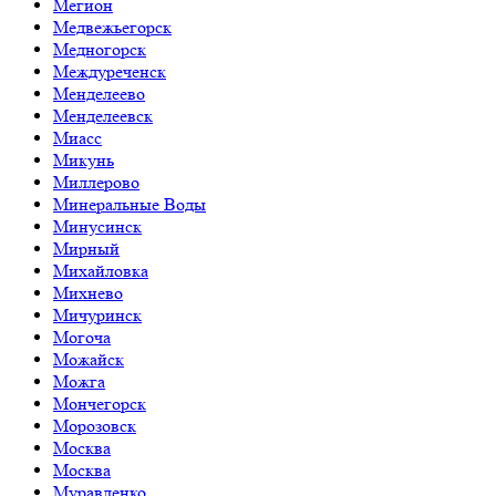
Мегион
Медвежьегорск
Медногорск
Междуреченск
Менделеево
Менделеевск
Миасс
Микунь
Миллерово
Минеральные Воды
Минусинск
Мирный
Михайловка
Михнево
Мичуринск
Могоча
Можайск
Можга
Мончегорск
Морозовск
Москва
Москва
Муравленко