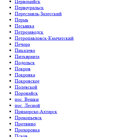
Первомайск
Первоуральск
Переславль-Залесский
Пермь
Песьянка
Петрозаводск
Петропавловск-Камчатский
Печора
Пикалево
Питкяранта
Подольск
Покров
Покровка
Покровское
Полевской
Поронайск
пос. Вешки
пос. Лесной
Приморско-Ахтарск
Прокопьевск
Протвино
Прохоровка
Псков