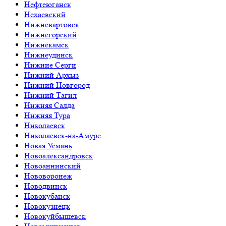
Нефтеюганск
Нехаевский
Нижневартовск
Нижнегорский
Нижнекамск
Нижнеудинск
Нижние Серги
Нижний Архыз
Нижний Новгород
Нижний Тагил
Нижняя Салда
Нижняя Тура
Николаевск
Николаевск-на-Амуре
Новая Усмань
Новоалександровск
Новоаннинский
Нововоронеж
Новодвинск
Новокубанск
Новокузнецк
Новокуйбышевск