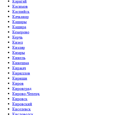
Карагай
Касимов
Каспийск
Качканар
Кашары
Кашира
Кемерово
Керчь
Кизел
Кизляр
Кимры
Кинель
Кинешма
Киржач
Кириллов
Кириши
Киров
Кировград
Кирово-Чепецк
Кировск
Кировский
Киселевск
Кисловодск