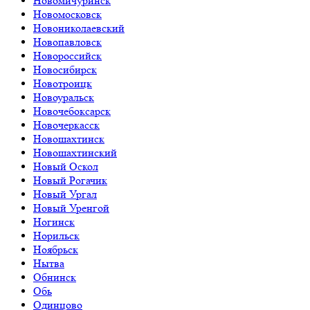
Новомичуринск
Новомосковск
Новониколаевский
Новопавловск
Новороссийск
Новосибирск
Новотроицк
Новоуральск
Новочебоксарск
Новочеркасск
Новошахтинск
Новошахтинский
Новый Оскол
Новый Рогачик
Новый Ургал
Новый Уренгой
Ногинск
Норильск
Ноябрьск
Нытва
Обнинск
Обь
Одинцово