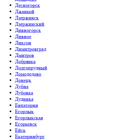
Десногорск
Джанкой
Дзержинск
Дзержинский
Дивногорск
Дивное
Диксон
Димитровград
Дмитров
Добрянка
Долгопрудный
Домодедово
Донецк
Дубна
Дубовка
Дудинка
Евпатория
Егорлык
Егорлыкская
Егорьевск
Ейск
Екатеринбург