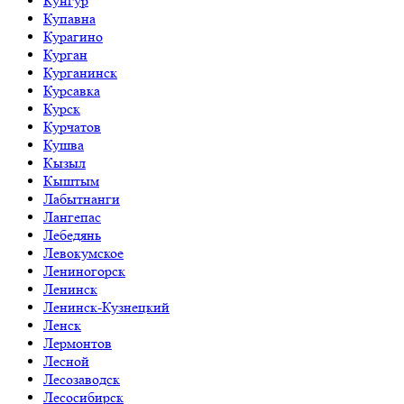
Кунгур
Купавна
Курагино
Курган
Курганинск
Курсавка
Курск
Курчатов
Кушва
Кызыл
Кыштым
Лабытнанги
Лангепас
Лебедянь
Левокумское
Лениногорск
Ленинск
Ленинск-Кузнецкий
Ленск
Лермонтов
Лесной
Лесозаводск
Лесосибирск