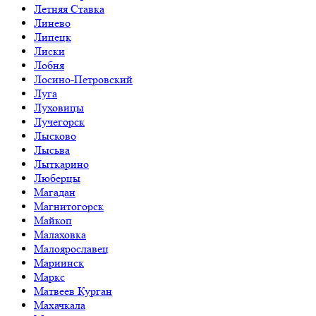
Летняя Ставка
Линево
Липецк
Лиски
Лобня
Лосино-Петровский
Луга
Луховицы
Лучегорск
Лысково
Лысьва
Лыткарино
Люберцы
Магадан
Магнитогорск
Майкоп
Малаховка
Малоярославец
Мариинск
Маркс
Матвеев Курган
Махачкала