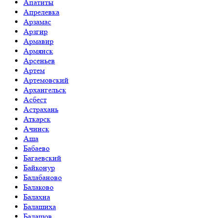
Апатиты
Апрелевка
Арзамас
Арзгир
Армавир
Армянск
Арсеньев
Артем
Артемовский
Архангельск
Асбест
Астрахань
Аткарск
Ачинск
Аша
Бабаево
Багаевский
Байконур
Балабаново
Балаково
Балахна
Балашиха
Балашов