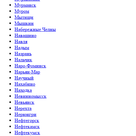
Мурманск
Муром
Мытищи
Мышкин
Набережные Челны
Навашино
Навля
Надым
Назрань
Нальчик
Наро-Фоминск
Нарьян-Мар
Научный
Нахабино
Находка
Невинномысск
Невьянск
Нерехта
Нерюнгри
Нефтегорск
Нефтекамск
Нефтекумск