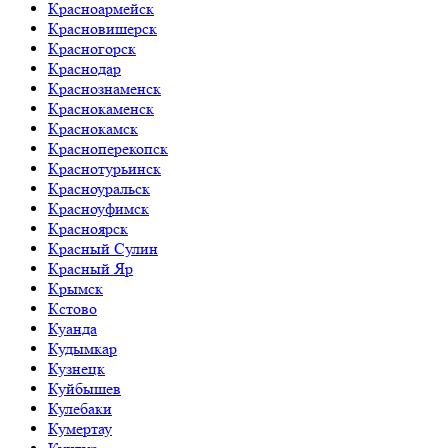
Красноармейск
Красновишерск
Красногорск
Краснодар
Краснознаменск
Краснокаменск
Краснокамск
Красноперекопск
Краснотурьинск
Красноуральск
Красноуфимск
Красноярск
Красный Сулин
Красный Яр
Крымск
Кстово
Куанда
Кудымкар
Кузнецк
Куйбышев
Кулебаки
Кумертау