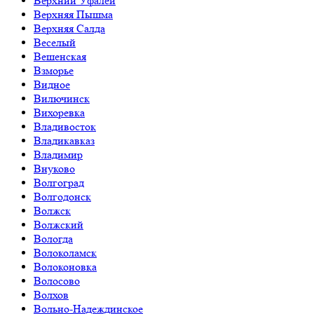
Верхний Уфалей
Верхняя Пышма
Верхняя Салда
Веселый
Вешенская
Взморье
Видное
Вилючинск
Вихоревка
Владивосток
Владикавказ
Владимир
Внуково
Волгоград
Волгодонск
Волжск
Волжский
Вологда
Волоколамск
Волоконовка
Волосово
Волхов
Вольно-Надеждинское