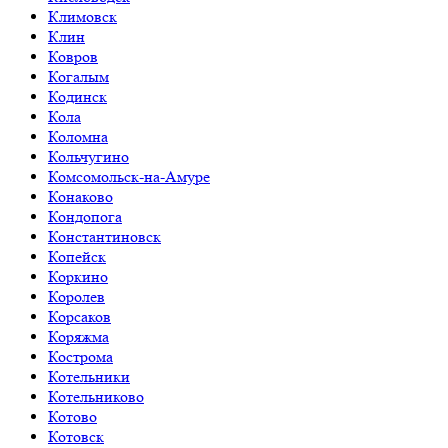
Климовск
Клин
Ковров
Когалым
Кодинск
Кола
Коломна
Кольчугино
Комсомольск-на-Амуре
Конаково
Кондопога
Константиновск
Копейск
Коркино
Королев
Корсаков
Коряжма
Кострома
Котельники
Котельниково
Котово
Котовск