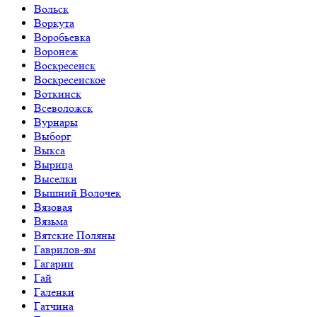
Вольск
Воркута
Воробьевка
Воронеж
Воскресенск
Воскресенское
Воткинск
Всеволожск
Вурнары
Выборг
Выкса
Вырица
Выселки
Вышний Волочек
Вязовая
Вязьма
Вятские Поляны
Гаврилов-ям
Гагарин
Гай
Галенки
Гатчина