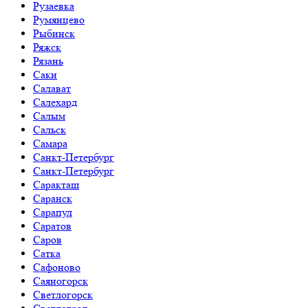
Рузаевка
Румянцево
Рыбинск
Ряжск
Рязань
Саки
Салават
Салехард
Салым
Сальск
Самара
Санкт-Петербург
Санкт-Петербург
Саракташ
Саранск
Сарапул
Саратов
Саров
Сатка
Сафоново
Саяногорск
Светлогорск