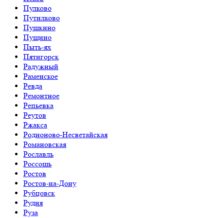
Пулково
Путилково
Пушкино
Пущино
Пыть-ях
Пятигорск
Радужный
Раменское
Ревда
Ремонтное
Репьевка
Реутов
Ржакса
Родионово-Несветайская
Романовская
Рославль
Россошь
Ростов
Ростов-на-Дону
Рубцовск
Рудня
Руза