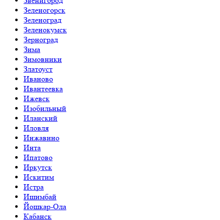
Звенигород
Зеленогорск
Зеленоград
Зеленокумск
Зерноград
Зима
Зимовники
Златоуст
Иваново
Ивантеевка
Ижевск
Изобильный
Иланский
Иловля
Инжавино
Инта
Ипатово
Иркутск
Искитим
Истра
Ишимбай
Йошкар-Ола
Кабанск