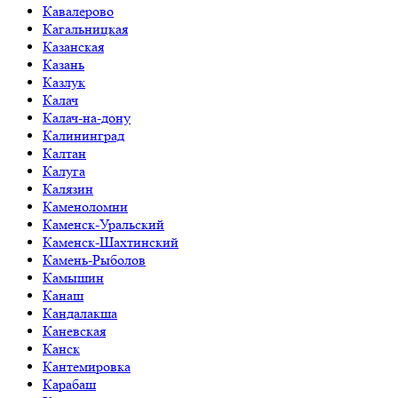
Кавалерово
Кагальницкая
Казанская
Казань
Казлук
Калач
Калач-на-дону
Калининград
Калтан
Калуга
Калязин
Каменоломни
Каменск-Уральский
Каменск-Шахтинский
Камень-Рыболов
Камышин
Канаш
Кандалакша
Каневская
Канск
Кантемировка
Карабаш