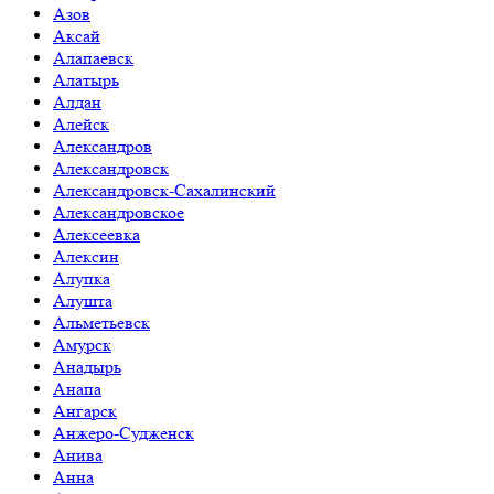
Азов
Аксай
Алапаевск
Алатырь
Алдан
Алейск
Александров
Александровск
Александровск-Сахалинский
Александровское
Алексеевка
Алексин
Алупка
Алушта
Альметьевск
Амурск
Анадырь
Анапа
Ангарск
Анжеро-Судженск
Анива
Анна