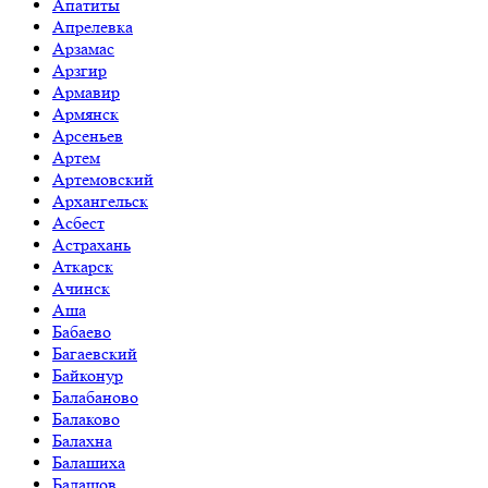
Апатиты
Апрелевка
Арзамас
Арзгир
Армавир
Армянск
Арсеньев
Артем
Артемовский
Архангельск
Асбест
Астрахань
Аткарск
Ачинск
Аша
Бабаево
Багаевский
Байконур
Балабаново
Балаково
Балахна
Балашиха
Балашов