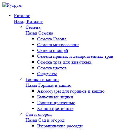
Каталог
Назад
Каталог
Семена
Назад
Семена
Семена Газона
Семена микрозелени
Семена овощей
Семена пряных и лекарственных трав
Семена трав для животных
Семена цветов
Сидераты
Горшки и кашпо
Назад
Горшки и кашпо
Аксессуары для горшков и кашпо
Балконные ящики
Горшки цветочные
Кашпо цветочные
Сад и огород
Назад
Сад и огород
Выращивание рассады