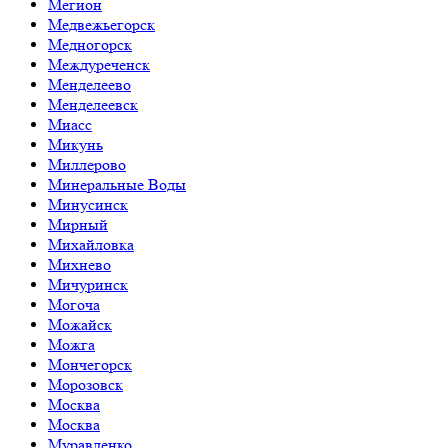
Мегион
Медвежьегорск
Медногорск
Междуреченск
Менделеево
Менделеевск
Миасс
Микунь
Миллерово
Минеральные Воды
Минусинск
Мирный
Михайловка
Михнево
Мичуринск
Могоча
Можайск
Можга
Мончегорск
Морозовск
Москва
Москва
Муравленко