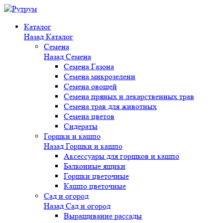
Каталог
Назад
Каталог
Семена
Назад
Семена
Семена Газона
Семена микрозелени
Семена овощей
Семена пряных и лекарственных трав
Семена трав для животных
Семена цветов
Сидераты
Горшки и кашпо
Назад
Горшки и кашпо
Аксессуары для горшков и кашпо
Балконные ящики
Горшки цветочные
Кашпо цветочные
Сад и огород
Назад
Сад и огород
Выращивание рассады