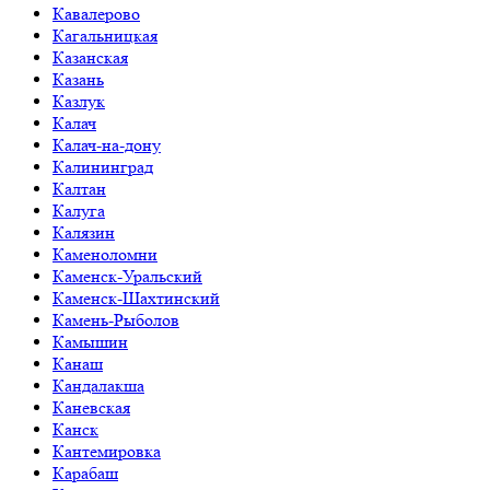
Кавалерово
Кагальницкая
Казанская
Казань
Казлук
Калач
Калач-на-дону
Калининград
Калтан
Калуга
Калязин
Каменоломни
Каменск-Уральский
Каменск-Шахтинский
Камень-Рыболов
Камышин
Канаш
Кандалакша
Каневская
Канск
Кантемировка
Карабаш