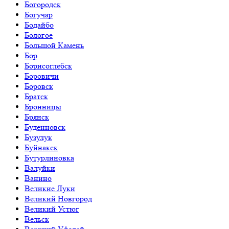
Богородск
Богучар
Бодайбо
Бологое
Большой Камень
Бор
Борисоглебск
Боровичи
Боровск
Братск
Бронницы
Брянск
Буденновск
Бузулук
Буйнакск
Бутурлиновка
Валуйки
Ванино
Великие Луки
Великий Новгород
Великий Устюг
Вельск