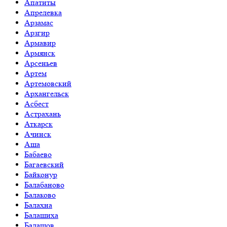
Апатиты
Апрелевка
Арзамас
Арзгир
Армавир
Армянск
Арсеньев
Артем
Артемовский
Архангельск
Асбест
Астрахань
Аткарск
Ачинск
Аша
Бабаево
Багаевский
Байконур
Балабаново
Балаково
Балахна
Балашиха
Балашов