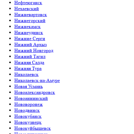
Нефтеюганск
Нехаевский
Нижневартовск
Нижнегорский
Нижнекамск
Нижнеудинск
Нижние Серги
Нижний Архыз
Нижний Новгород
Нижний Тагил
Нижняя Салда
Нижняя Тура
Николаевск
Николаевск-на-Амуре
Новая Усмань
Новоалександровск
Новоаннинский
Нововоронеж
Новодвинск
Новокубанск
Новокузнецк
Новокуйбышевск