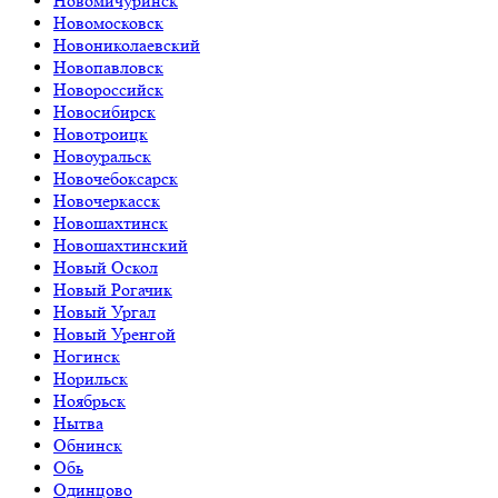
Новомичуринск
Новомосковск
Новониколаевский
Новопавловск
Новороссийск
Новосибирск
Новотроицк
Новоуральск
Новочебоксарск
Новочеркасск
Новошахтинск
Новошахтинский
Новый Оскол
Новый Рогачик
Новый Ургал
Новый Уренгой
Ногинск
Норильск
Ноябрьск
Нытва
Обнинск
Обь
Одинцово