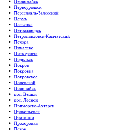
Первомайск
Первоуральск
Переславль-Залесский
Пермь
Песьянка
Петрозаводск
Петропавловск-Камчатский
Печора
Пикалево
Питкяранта
Подольск
Покров
Покровка
Покровское
Полевской
Поронайск
пос. Вешки
пос. Лесной
Приморско-Ахтарск
Прокопьевск
Протвино
Прохоровка
Псков