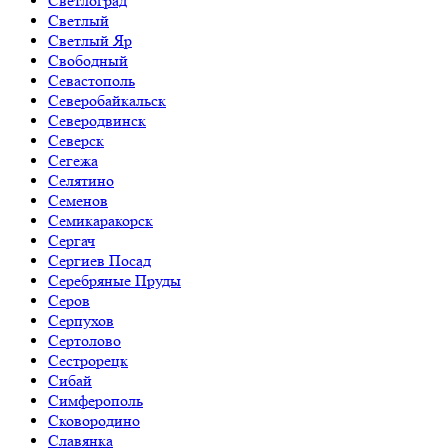
Светлоград
Светлый
Светлый Яр
Свободный
Севастополь
Северобайкальск
Северодвинск
Северск
Сегежа
Селятино
Семенов
Семикаракорск
Сергач
Сергиев Посад
Серебряные Пруды
Серов
Серпухов
Сертолово
Сестрорецк
Сибай
Симферополь
Сковородино
Славянка