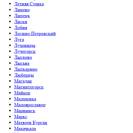
Летняя Ставка
Линево
Липецк
Лиски
Лобня
Лосино-Петровский
Луга
Луховицы
Лучегорск
Лысково
Лысьва
Лыткарино
Люберцы
Магадан
Магнитогорск
Майкоп
Малаховка
Малоярославец
Мариинск
Маркс
Матвеев Курган
Махачкала