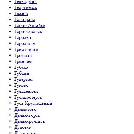
Геленджик
Георгиевск
Глазов
Голицыно
Горно-Алтайск
Горнозаводск
Городец
Городище
Гремячинск
Грозный
Грязовец
Губаха
Губкин
Гудермес
Гуково
Гулькевичи
Гусиноозерск
Гусь Хрустальный
Далматово
Дальнегорск
Дальнереченск
Дедовск
Демидово