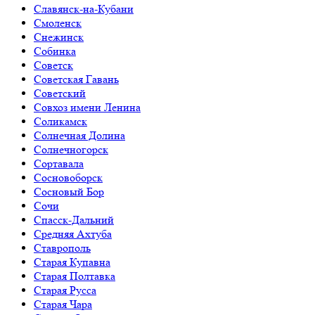
Славянск-на-Кубани
Смоленск
Снежинск
Собинка
Советск
Советская Гавань
Советский
Совхоз имени Ленина
Соликамск
Солнечная Долина
Солнечногорск
Сортавала
Сосновоборск
Сосновый Бор
Сочи
Спасск-Дальний
Средняя Ахтуба
Ставрополь
Старая Купавна
Старая Полтавка
Старая Русса
Старая Чара