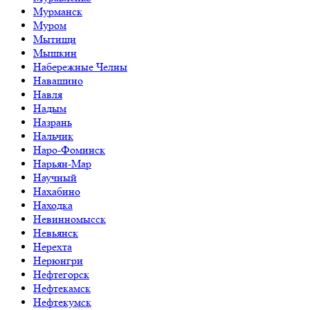
Мурманск
Муром
Мытищи
Мышкин
Набережные Челны
Навашино
Навля
Надым
Назрань
Нальчик
Наро-Фоминск
Нарьян-Мар
Научный
Нахабино
Находка
Невинномысск
Невьянск
Нерехта
Нерюнгри
Нефтегорск
Нефтекамск
Нефтекумск