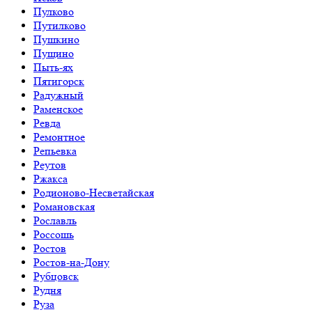
Пулково
Путилково
Пушкино
Пущино
Пыть-ях
Пятигорск
Радужный
Раменское
Ревда
Ремонтное
Репьевка
Реутов
Ржакса
Родионово-Несветайская
Романовская
Рославль
Россошь
Ростов
Ростов-на-Дону
Рубцовск
Рудня
Руза