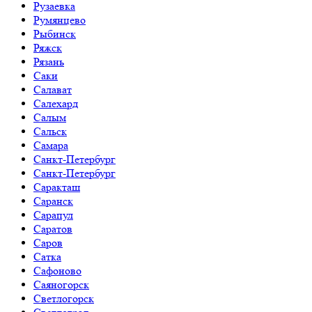
Рузаевка
Румянцево
Рыбинск
Ряжск
Рязань
Саки
Салават
Салехард
Салым
Сальск
Самара
Санкт-Петербург
Санкт-Петербург
Саракташ
Саранск
Сарапул
Саратов
Саров
Сатка
Сафоново
Саяногорск
Светлогорск