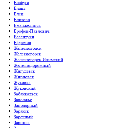
Елабуга
Елань
Елец
Елизово
Еманжелинск
Ерофей-Павлович
Ессентуки
Ефремов
Железноводск
Железногорск
Железногорск-Илимский
Железнодорожный
Жигулевск
Жирновск
Жуковка
Жуковский
Забайкальск
Заволжье
Заполярный
Зарайск
Заречный
Заринск