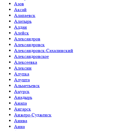
Азов
Аксай
Алапаевск
Алатырь
Алдан
Алейск
Александров
Александровск
Александровск-Сахалинский
Александровское
Алексеевка
Алексин
Алупка
Алушта
Альметьевск
Амурск
Анадырь
Анапа
Ангарск
Анжеро-Судженск
Анива
Анна