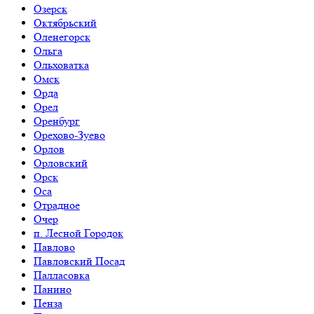
Озерск
Октябрьский
Оленегорск
Ольга
Ольховатка
Омск
Орда
Орел
Оренбург
Орехово-Зуево
Орлов
Орловский
Орск
Оса
Отрадное
Очер
п. Лесной Городок
Павлово
Павловский Посад
Палласовка
Панино
Пенза