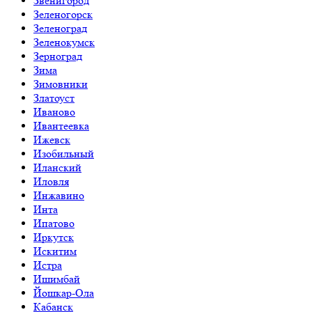
Звенигород
Зеленогорск
Зеленоград
Зеленокумск
Зерноград
Зима
Зимовники
Златоуст
Иваново
Ивантеевка
Ижевск
Изобильный
Иланский
Иловля
Инжавино
Инта
Ипатово
Иркутск
Искитим
Истра
Ишимбай
Йошкар-Ола
Кабанск