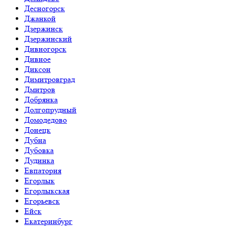
Десногорск
Джанкой
Дзержинск
Дзержинский
Дивногорск
Дивное
Диксон
Димитровград
Дмитров
Добрянка
Долгопрудный
Домодедово
Донецк
Дубна
Дубовка
Дудинка
Евпатория
Егорлык
Егорлыкская
Егорьевск
Ейск
Екатеринбург