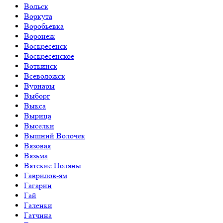
Вольск
Воркута
Воробьевка
Воронеж
Воскресенск
Воскресенское
Воткинск
Всеволожск
Вурнары
Выборг
Выкса
Вырица
Выселки
Вышний Волочек
Вязовая
Вязьма
Вятские Поляны
Гаврилов-ям
Гагарин
Гай
Галенки
Гатчина