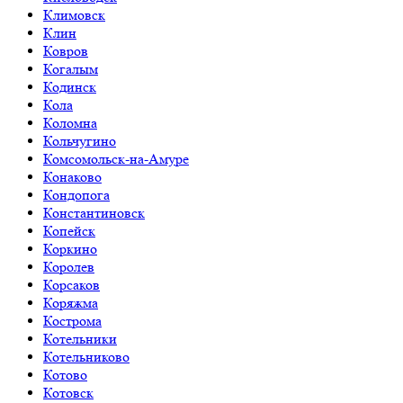
Климовск
Клин
Ковров
Когалым
Кодинск
Кола
Коломна
Кольчугино
Комсомольск-на-Амуре
Конаково
Кондопога
Константиновск
Копейск
Коркино
Королев
Корсаков
Коряжма
Кострома
Котельники
Котельниково
Котово
Котовск