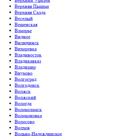
Верхний Уфалей
Верхняя Пышма
Верхняя Салда
Веселый
Вешенская
Взморье
Видное
Вилючинск
Вихоревка
Владивосток
Владикавказ
Владимир
Внуково
Волгоград
Волгодонск
Волжск
Волжский
Вологда
Волоколамск
Волоконовка
Волосово
Волхов
Вольно-Надеждинское