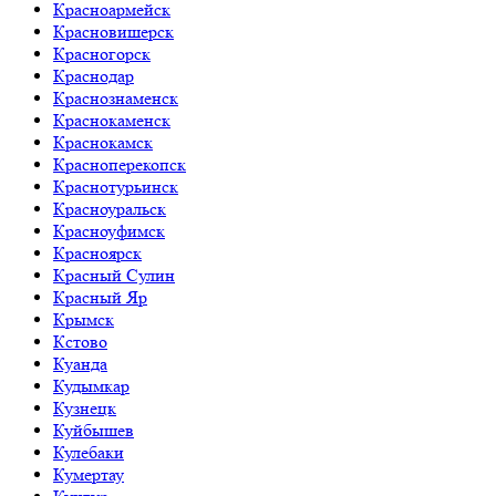
Красноармейск
Красновишерск
Красногорск
Краснодар
Краснознаменск
Краснокаменск
Краснокамск
Красноперекопск
Краснотурьинск
Красноуральск
Красноуфимск
Красноярск
Красный Сулин
Красный Яр
Крымск
Кстово
Куанда
Кудымкар
Кузнецк
Куйбышев
Кулебаки
Кумертау