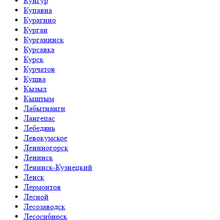
Кунгур
Купавна
Курагино
Курган
Курганинск
Курсавка
Курск
Курчатов
Кушва
Кызыл
Кыштым
Лабытнанги
Лангепас
Лебедянь
Левокумское
Лениногорск
Ленинск
Ленинск-Кузнецкий
Ленск
Лермонтов
Лесной
Лесозаводск
Лесосибирск