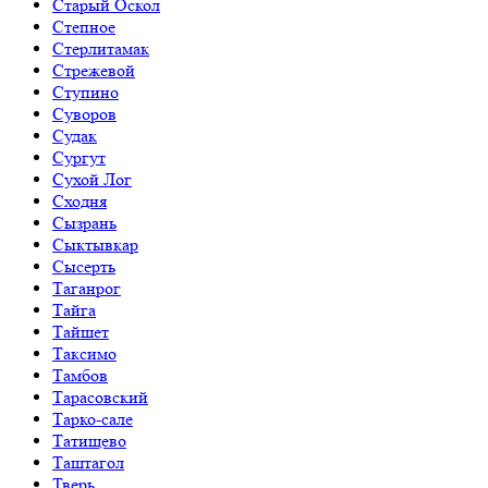
Старый Оскол
Степное
Стерлитамак
Стрежевой
Ступино
Суворов
Судак
Сургут
Сухой Лог
Сходня
Сызрань
Сыктывкар
Сысерть
Таганрог
Тайга
Тайшет
Таксимо
Тамбов
Тарасовский
Тарко-сале
Татищево
Таштагол
Тверь