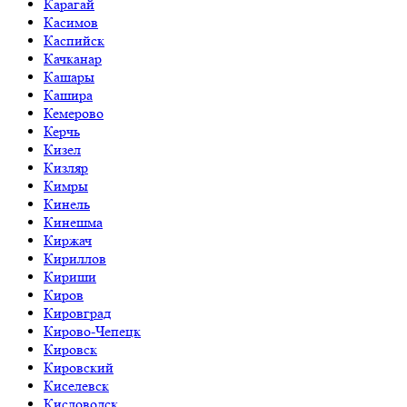
Карагай
Касимов
Каспийск
Качканар
Кашары
Кашира
Кемерово
Керчь
Кизел
Кизляр
Кимры
Кинель
Кинешма
Киржач
Кириллов
Кириши
Киров
Кировград
Кирово-Чепецк
Кировск
Кировский
Киселевск
Кисловодск