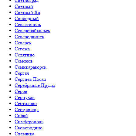
Светлоград
Светлый
Светлый Яр
Свободный
Севастополь
Северобайкальск
Северодвинск
Северск
Сегежа
Селятино
Семенов
Семикаракорск
Сергач
Сергиев Посад
Серебряные Пруды
Серов
Серпухов
Сертолово
Сестрорецк
Сибай
Симферополь
Сковородино
Славянка