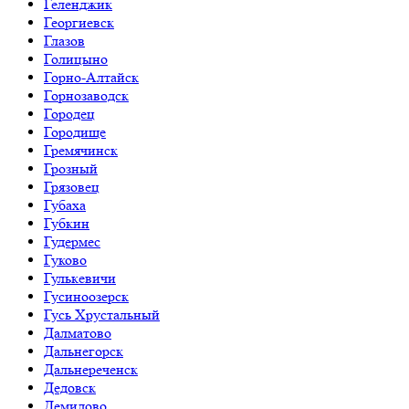
Геленджик
Георгиевск
Глазов
Голицыно
Горно-Алтайск
Горнозаводск
Городец
Городище
Гремячинск
Грозный
Грязовец
Губаха
Губкин
Гудермес
Гуково
Гулькевичи
Гусиноозерск
Гусь Хрустальный
Далматово
Дальнегорск
Дальнереченск
Дедовск
Демидово