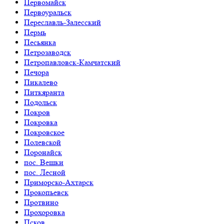
Первомайск
Первоуральск
Переславль-Залесский
Пермь
Песьянка
Петрозаводск
Петропавловск-Камчатский
Печора
Пикалево
Питкяранта
Подольск
Покров
Покровка
Покровское
Полевской
Поронайск
пос. Вешки
пос. Лесной
Приморско-Ахтарск
Прокопьевск
Протвино
Прохоровка
Псков