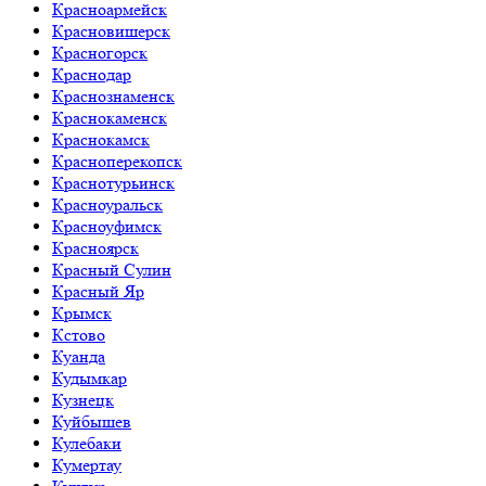
Красноармейск
Красновишерск
Красногорск
Краснодар
Краснознаменск
Краснокаменск
Краснокамск
Красноперекопск
Краснотурьинск
Красноуральск
Красноуфимск
Красноярск
Красный Сулин
Красный Яр
Крымск
Кстово
Куанда
Кудымкар
Кузнецк
Куйбышев
Кулебаки
Кумертау