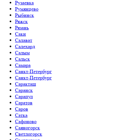
Рузаевка
Румянцево
Рыбинск
Ряжск
Рязань
Саки
Салават
Салехард
Салым
Сальск
Самара
Санкт-Петербург
Санкт-Петербург
Саракташ
Саранск
Сарапул
Саратов
Саров
Сатка
Сафоново
Саяногорск
Светлогорск