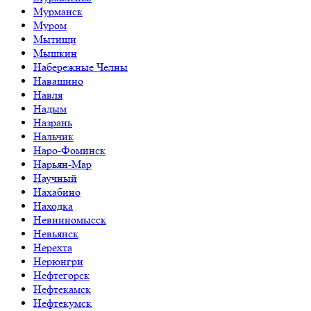
Мурманск
Муром
Мытищи
Мышкин
Набережные Челны
Навашино
Навля
Надым
Назрань
Нальчик
Наро-Фоминск
Нарьян-Мар
Научный
Нахабино
Находка
Невинномысск
Невьянск
Нерехта
Нерюнгри
Нефтегорск
Нефтекамск
Нефтекумск