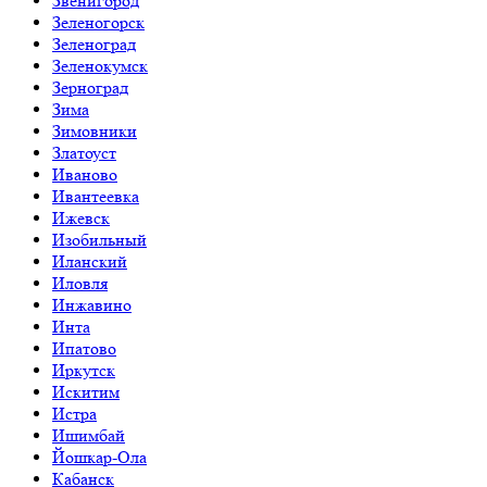
Звенигород
Зеленогорск
Зеленоград
Зеленокумск
Зерноград
Зима
Зимовники
Златоуст
Иваново
Ивантеевка
Ижевск
Изобильный
Иланский
Иловля
Инжавино
Инта
Ипатово
Иркутск
Искитим
Истра
Ишимбай
Йошкар-Ола
Кабанск