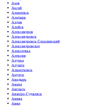
Азов
Аксай
Алапаевск
Алатырь
Алдан
Алейск
Александров
Александровск
Александровск-Сахалинский
Александровское
Алексеевка
Алексин
Алупка
Алушта
Альметьевск
Амурск
Анадырь
Анапа
Ангарск
Анжеро-Судженск
Анива
Анна