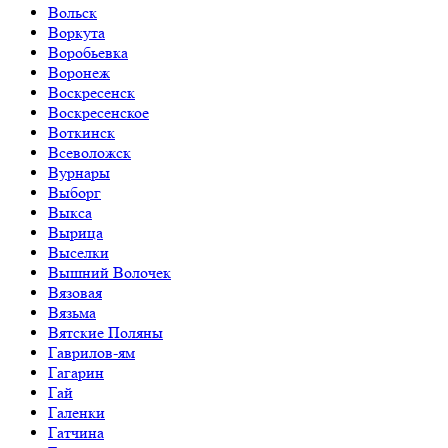
Вольск
Воркута
Воробьевка
Воронеж
Воскресенск
Воскресенское
Воткинск
Всеволожск
Вурнары
Выборг
Выкса
Вырица
Выселки
Вышний Волочек
Вязовая
Вязьма
Вятские Поляны
Гаврилов-ям
Гагарин
Гай
Галенки
Гатчина