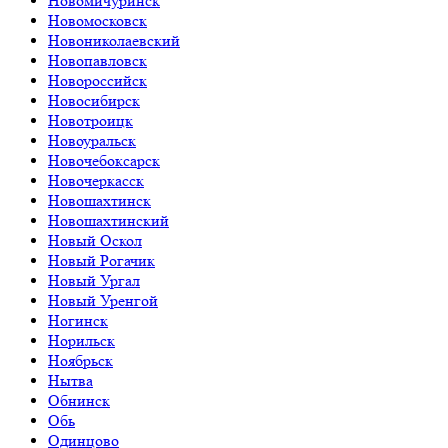
Новомичуринск
Новомосковск
Новониколаевский
Новопавловск
Новороссийск
Новосибирск
Новотроицк
Новоуральск
Новочебоксарск
Новочеркасск
Новошахтинск
Новошахтинский
Новый Оскол
Новый Рогачик
Новый Ургал
Новый Уренгой
Ногинск
Норильск
Ноябрьск
Нытва
Обнинск
Обь
Одинцово