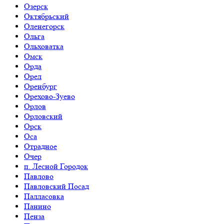
Озерск
Октябрьский
Оленегорск
Ольга
Ольховатка
Омск
Орда
Орел
Оренбург
Орехово-Зуево
Орлов
Орловский
Орск
Оса
Отрадное
Очер
п. Лесной Городок
Павлово
Павловский Посад
Палласовка
Панино
Пенза