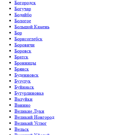
Богородск
Богучар
Бодайбо
Бологое
Большой Камень
Бор
Борисоглебск
Боровичи
Боровск
Братск
Бронницы
Брянск
Буденновск
Бузулук
Буйнакск
Бутурлиновка
Валуйки
Ванино
Великие Луки
Великий Новгород
Великий Устюг
Вельск