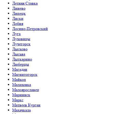
Летняя Ставка
Линево
Липецк
Лиски
Лобня
Лосино-Петровский
Луга
Луховицы
Лучегорск
Лысково
Лысьва
Лыткарино
Люберцы
Магадан
Магнитогорск
Майкоп
Малаховка
Малоярославец
Мариинск
Маркс
Матвеев Курган
Махачкала