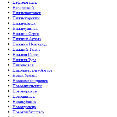
Нефтеюганск
Нехаевский
Нижневартовск
Нижнегорский
Нижнекамск
Нижнеудинск
Нижние Серги
Нижний Архыз
Нижний Новгород
Нижний Тагил
Нижняя Салда
Нижняя Тура
Николаевск
Николаевск-на-Амуре
Новая Усмань
Новоалександровск
Новоаннинский
Нововоронеж
Новодвинск
Новокубанск
Новокузнецк
Новокуйбышевск