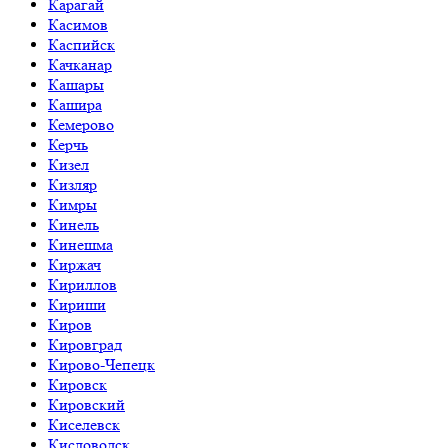
Карагай
Касимов
Каспийск
Качканар
Кашары
Кашира
Кемерово
Керчь
Кизел
Кизляр
Кимры
Кинель
Кинешма
Киржач
Кириллов
Кириши
Киров
Кировград
Кирово-Чепецк
Кировск
Кировский
Киселевск
Кисловодск