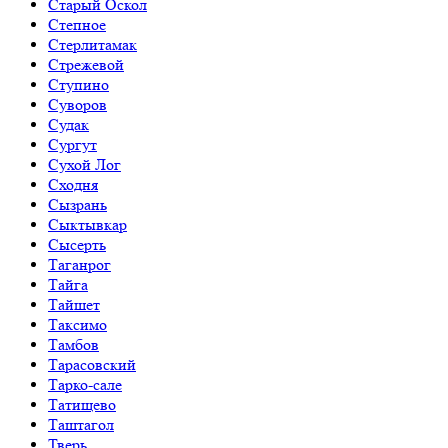
Старый Оскол
Степное
Стерлитамак
Стрежевой
Ступино
Суворов
Судак
Сургут
Сухой Лог
Сходня
Сызрань
Сыктывкар
Сысерть
Таганрог
Тайга
Тайшет
Таксимо
Тамбов
Тарасовский
Тарко-сале
Татищево
Таштагол
Тверь