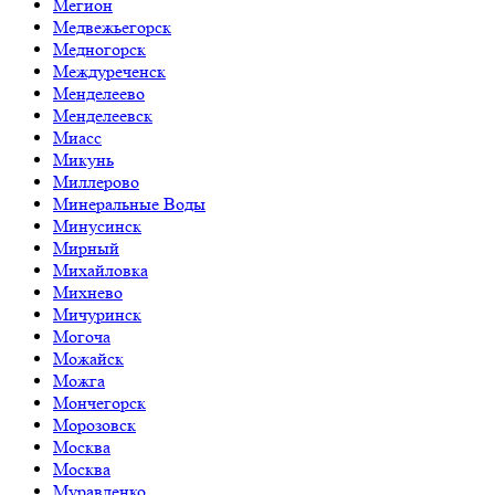
Мегион
Медвежьегорск
Медногорск
Междуреченск
Менделеево
Менделеевск
Миасс
Микунь
Миллерово
Минеральные Воды
Минусинск
Мирный
Михайловка
Михнево
Мичуринск
Могоча
Можайск
Можга
Мончегорск
Морозовск
Москва
Москва
Муравленко