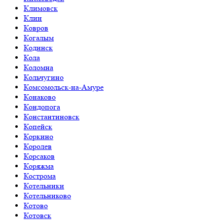
Климовск
Клин
Ковров
Когалым
Кодинск
Кола
Коломна
Кольчугино
Комсомольск-на-Амуре
Конаково
Кондопога
Константиновск
Копейск
Коркино
Королев
Корсаков
Коряжма
Кострома
Котельники
Котельниково
Котово
Котовск