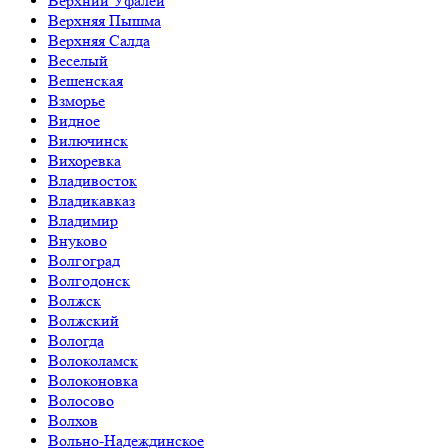
Верхний Уфалей
Верхняя Пышма
Верхняя Салда
Веселый
Вешенская
Взморье
Видное
Вилючинск
Вихоревка
Владивосток
Владикавказ
Владимир
Внуково
Волгоград
Волгодонск
Волжск
Волжский
Вологда
Волоколамск
Волоконовка
Волосово
Волхов
Вольно-Надеждинское