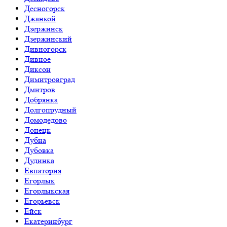
Десногорск
Джанкой
Дзержинск
Дзержинский
Дивногорск
Дивное
Диксон
Димитровград
Дмитров
Добрянка
Долгопрудный
Домодедово
Донецк
Дубна
Дубовка
Дудинка
Евпатория
Егорлык
Егорлыкская
Егорьевск
Ейск
Екатеринбург