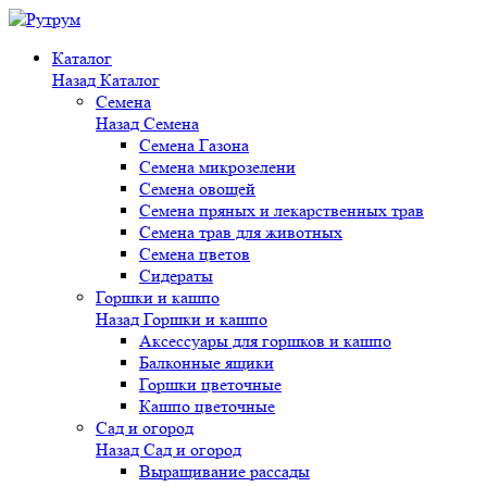
Каталог
Назад
Каталог
Семена
Назад
Семена
Семена Газона
Семена микрозелени
Семена овощей
Семена пряных и лекарственных трав
Семена трав для животных
Семена цветов
Сидераты
Горшки и кашпо
Назад
Горшки и кашпо
Аксессуары для горшков и кашпо
Балконные ящики
Горшки цветочные
Кашпо цветочные
Сад и огород
Назад
Сад и огород
Выращивание рассады