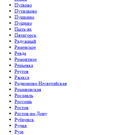
Пулково
Путилково
Пушкино
Пущино
Пыть-ях
Пятигорск
Радужный
Раменское
Ревда
Ремонтное
Репьевка
Реутов
Ржакса
Родионово-Несветайская
Романовская
Рославль
Россошь
Ростов
Ростов-на-Дону
Рубцовск
Рудня
Руза