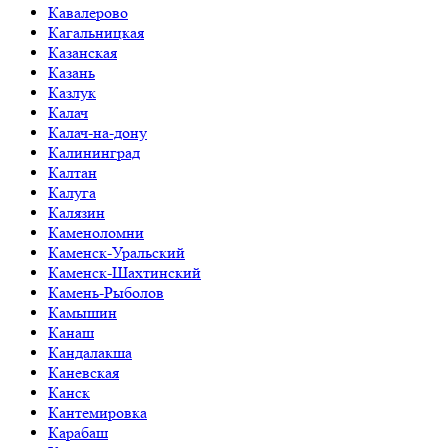
Кавалерово
Кагальницкая
Казанская
Казань
Казлук
Калач
Калач-на-дону
Калининград
Калтан
Калуга
Калязин
Каменоломни
Каменск-Уральский
Каменск-Шахтинский
Камень-Рыболов
Камышин
Канаш
Кандалакша
Каневская
Канск
Кантемировка
Карабаш