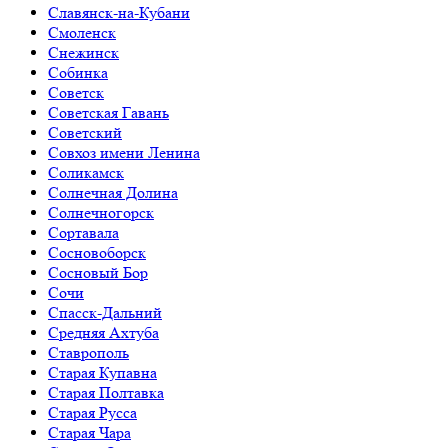
Славянск-на-Кубани
Смоленск
Снежинск
Собинка
Советск
Советская Гавань
Советский
Совхоз имени Ленина
Соликамск
Солнечная Долина
Солнечногорск
Сортавала
Сосновоборск
Сосновый Бор
Сочи
Спасск-Дальний
Средняя Ахтуба
Ставрополь
Старая Купавна
Старая Полтавка
Старая Русса
Старая Чара