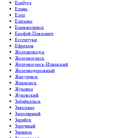
Елабуга
Елань
Елец
Елизово
Еманжелинск
Ерофей-Павлович
Ессентуки
Ефремов
Железноводск
Железногорск
Железногорск-Илимский
Железнодорожный
Жигулевск
Жирновск
Жуковка
Жуковский
Забайкальск
Заволжье
Заполярный
Зарайск
Заречный
Заринск