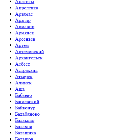
Апатиты
Апрелевка
Арзамас
Арзгир
Армавир
Армянск
Арсеньев
Артем
Артемовский
Архангельск
Асбест
Астрахань
Аткарск
Ачинск
Аша
Бабаево
Багаевский
Байконур
Балабаново
Балаково
Балахна
Балашиха
Балашов