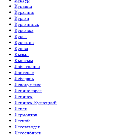
Кунгур
Купавна
Курагино
Курган
Курганинск
Курсавка
Курск
Курчатов
Кушва
Кызыл
Кыштым
Лабытнанги
Лангепас
Лебедянь
Левокумское
Лениногорск
Ленинск
Ленинск-Кузнецкий
Ленск
Лермонтов
Лесной
Лесозаводск
Лесосибирск