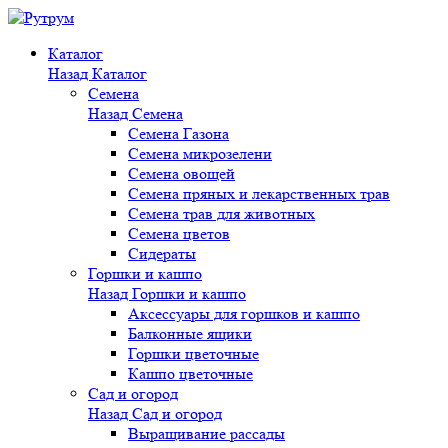
Каталог
Назад
Каталог
Семена
Назад
Семена
Семена Газона
Семена микрозелени
Семена овощей
Семена пряных и лекарственных трав
Семена трав для животных
Семена цветов
Сидераты
Горшки и кашпо
Назад
Горшки и кашпо
Аксессуары для горшков и кашпо
Балконные ящики
Горшки цветочные
Кашпо цветочные
Сад и огород
Назад
Сад и огород
Выращивание рассады