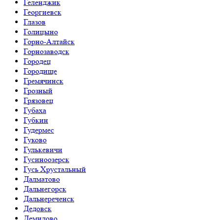
Геленджик
Георгиевск
Глазов
Голицыно
Горно-Алтайск
Горнозаводск
Городец
Городище
Гремячинск
Грозный
Грязовец
Губаха
Губкин
Гудермес
Гуково
Гулькевичи
Гусиноозерск
Гусь Хрустальный
Далматово
Дальнегорск
Дальнереченск
Дедовск
Демидово