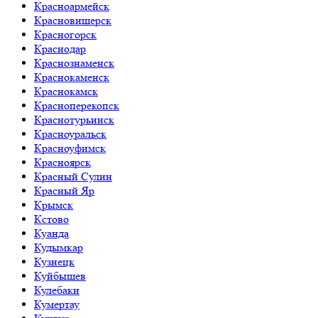
Красноармейск
Красновишерск
Красногорск
Краснодар
Краснознаменск
Краснокаменск
Краснокамск
Красноперекопск
Краснотурьинск
Красноуральск
Красноуфимск
Красноярск
Красный Сулин
Красный Яр
Крымск
Кстово
Куанда
Кудымкар
Кузнецк
Куйбышев
Кулебаки
Кумертау