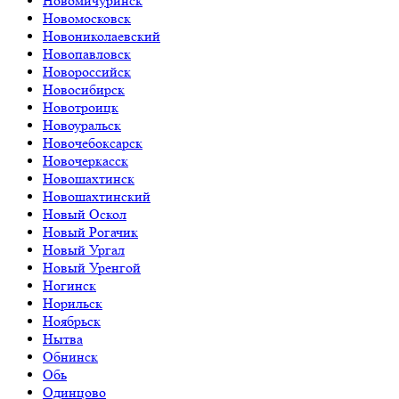
Новомичуринск
Новомосковск
Новониколаевский
Новопавловск
Новороссийск
Новосибирск
Новотроицк
Новоуральск
Новочебоксарск
Новочеркасск
Новошахтинск
Новошахтинский
Новый Оскол
Новый Рогачик
Новый Ургал
Новый Уренгой
Ногинск
Норильск
Ноябрьск
Нытва
Обнинск
Обь
Одинцово