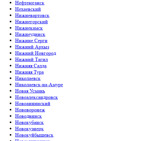
Нефтеюганск
Нехаевский
Нижневартовск
Нижнегорский
Нижнекамск
Нижнеудинск
Нижние Серги
Нижний Архыз
Нижний Новгород
Нижний Тагил
Нижняя Салда
Нижняя Тура
Николаевск
Николаевск-на-Амуре
Новая Усмань
Новоалександровск
Новоаннинский
Нововоронеж
Новодвинск
Новокубанск
Новокузнецк
Новокуйбышевск