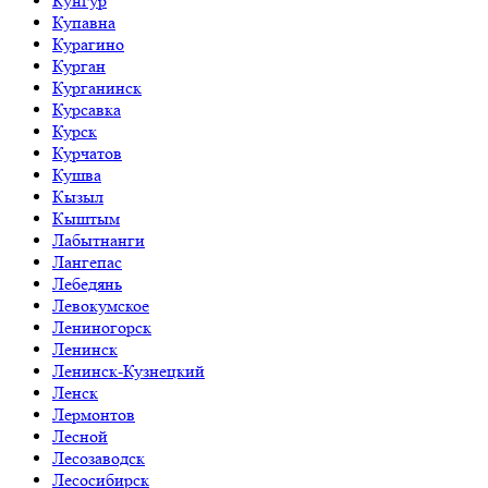
Кунгур
Купавна
Курагино
Курган
Курганинск
Курсавка
Курск
Курчатов
Кушва
Кызыл
Кыштым
Лабытнанги
Лангепас
Лебедянь
Левокумское
Лениногорск
Ленинск
Ленинск-Кузнецкий
Ленск
Лермонтов
Лесной
Лесозаводск
Лесосибирск