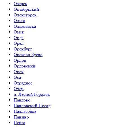
Озерск
Октябрьский
Оленегорск
Ольга
Ольховатка
Омск
Орда
Орел
Оренбург
Орехово-Зуево
Орлов
Орловский
Орск
Оса
Отрадное
Очер
п. Лесной Городок
Павлово
Павловский Посад
Палласовка
Панино
Пенза