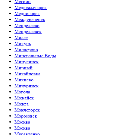
Мегион
Медвежьегорск
Медногорск
Междуреченск
Менделеево
Менделеевск
Миасс
Микунь
Миллерово
Минеральные Воды
Минусинск
Мирный
Михайловка
Михнево
Мичуринск
Могоча
Можайск
Можга
Мончегорск
Морозовск
Москва
Москва
Муравленко