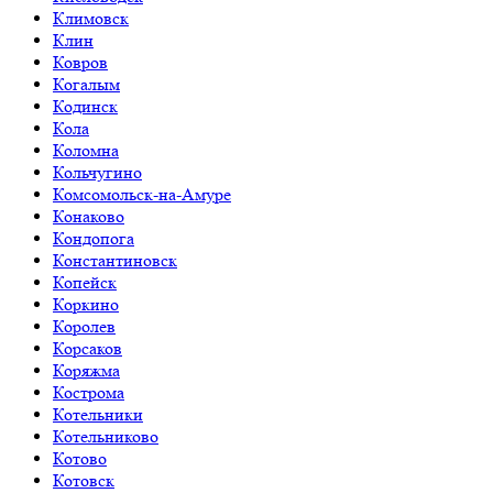
Климовск
Клин
Ковров
Когалым
Кодинск
Кола
Коломна
Кольчугино
Комсомольск-на-Амуре
Конаково
Кондопога
Константиновск
Копейск
Коркино
Королев
Корсаков
Коряжма
Кострома
Котельники
Котельниково
Котово
Котовск