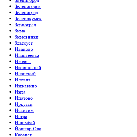
Звенигород
Зеленогорск
Зеленоград
Зеленокумск
Зерноград
Зима
Зимовники
Златоуст
Иваново
Ивантеевка
Ижевск
Изобильный
Иланский
Иловля
Инжавино
Инта
Ипатово
Иркутск
Искитим
Истра
Ишимбай
Йошкар-Ола
Кабанск