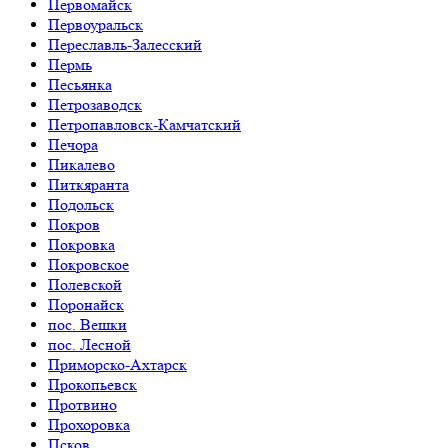
Первомайск
Первоуральск
Переславль-Залесский
Пермь
Песьянка
Петрозаводск
Петропавловск-Камчатский
Печора
Пикалево
Питкяранта
Подольск
Покров
Покровка
Покровское
Полевской
Поронайск
пос. Вешки
пос. Лесной
Приморско-Ахтарск
Прокопьевск
Протвино
Прохоровка
Псков