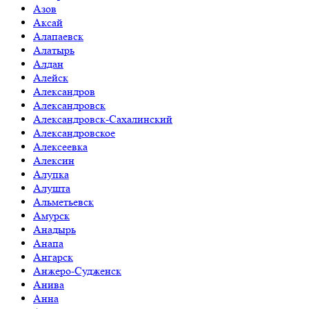
Азов
Аксай
Алапаевск
Алатырь
Алдан
Алейск
Александров
Александровск
Александровск-Сахалинский
Александровское
Алексеевка
Алексин
Алупка
Алушта
Альметьевск
Амурск
Анадырь
Анапа
Ангарск
Анжеро-Судженск
Анива
Анна