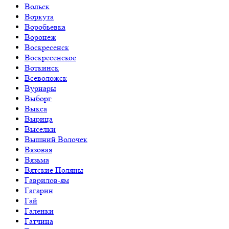
Вольск
Воркута
Воробьевка
Воронеж
Воскресенск
Воскресенское
Воткинск
Всеволожск
Вурнары
Выборг
Выкса
Вырица
Выселки
Вышний Волочек
Вязовая
Вязьма
Вятские Поляны
Гаврилов-ям
Гагарин
Гай
Галенки
Гатчина