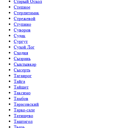
Старый Оскол
Степное
Стерлитамак
Стрежевой
Ступино
Суворов
Судак
Сургут
Сухой Лог
Сходня
Сызрань
Сыктывкар
Сысерть
Таганрог
Тайга
Тайшет
Таксимо
Тамбов
Тарасовский
Тарко-сале
Татищево
Таштагол
Тверь