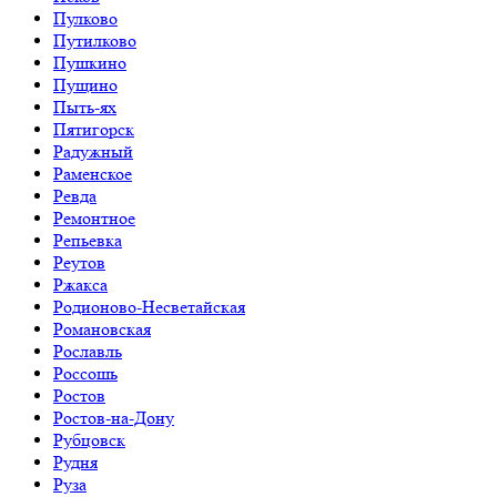
Пулково
Путилково
Пушкино
Пущино
Пыть-ях
Пятигорск
Радужный
Раменское
Ревда
Ремонтное
Репьевка
Реутов
Ржакса
Родионово-Несветайская
Романовская
Рославль
Россошь
Ростов
Ростов-на-Дону
Рубцовск
Рудня
Руза