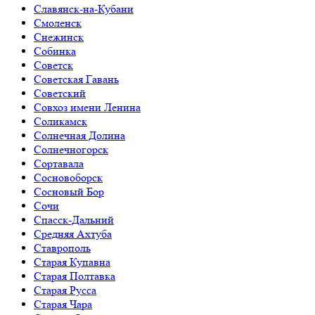
Славянск-на-Кубани
Смоленск
Снежинск
Собинка
Советск
Советская Гавань
Советский
Совхоз имени Ленина
Соликамск
Солнечная Долина
Солнечногорск
Сортавала
Сосновоборск
Сосновый Бор
Сочи
Спасск-Дальний
Средняя Ахтуба
Ставрополь
Старая Купавна
Старая Полтавка
Старая Русса
Старая Чара