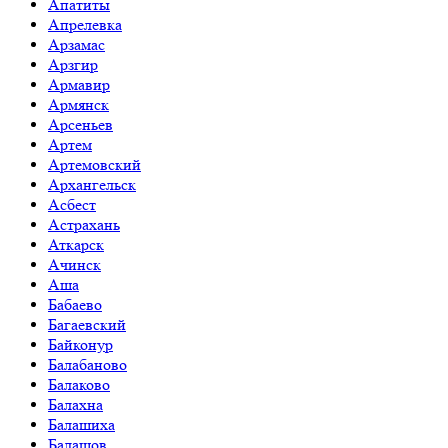
Апатиты
Апрелевка
Арзамас
Арзгир
Армавир
Армянск
Арсеньев
Артем
Артемовский
Архангельск
Асбест
Астрахань
Аткарск
Ачинск
Аша
Бабаево
Багаевский
Байконур
Балабаново
Балаково
Балахна
Балашиха
Балашов