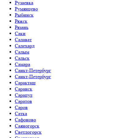
Рузаевка
Румянцево
Рыбинск
Ряжск
Рязань
Саки
Салават
Салехард
Салым
Сальск
Самара
Санкт-Петербург
Санкт-Петербург
Саракташ
Саранск
Сарапул
Саратов
Саров
Сатка
Сафоново
Саяногорск
Светлогорск