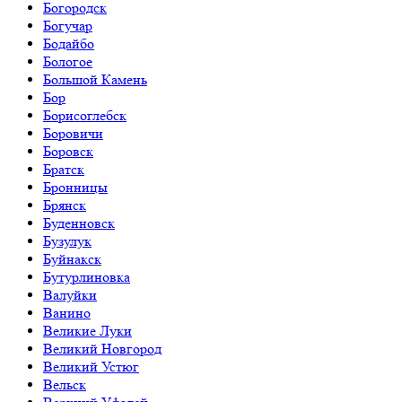
Богородск
Богучар
Бодайбо
Бологое
Большой Камень
Бор
Борисоглебск
Боровичи
Боровск
Братск
Бронницы
Брянск
Буденновск
Бузулук
Буйнакск
Бутурлиновка
Валуйки
Ванино
Великие Луки
Великий Новгород
Великий Устюг
Вельск