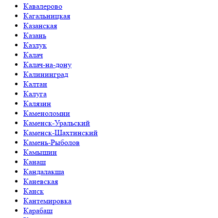
Кавалерово
Кагальницкая
Казанская
Казань
Казлук
Калач
Калач-на-дону
Калининград
Калтан
Калуга
Калязин
Каменоломни
Каменск-Уральский
Каменск-Шахтинский
Камень-Рыболов
Камышин
Канаш
Кандалакша
Каневская
Канск
Кантемировка
Карабаш