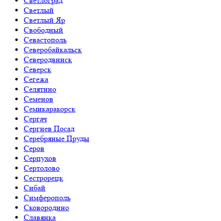
Светлоград
Светлый
Светлый Яр
Свободный
Севастополь
Северобайкальск
Северодвинск
Северск
Сегежа
Селятино
Семенов
Семикаракорск
Сергач
Сергиев Посад
Серебряные Пруды
Серов
Серпухов
Сертолово
Сестрорецк
Сибай
Симферополь
Сковородино
Славянка