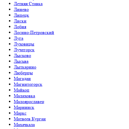
Летняя Ставка
Линево
Липецк
Лиски
Лобня
Лосино-Петровский
Луга
Луховицы
Лучегорск
Лысково
Лысьва
Лыткарино
Люберцы
Магадан
Магнитогорск
Майкоп
Малаховка
Малоярославец
Мариинск
Маркс
Матвеев Курган
Махачкала