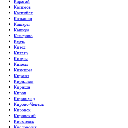
Карагай
Касимов
Каспийск
Качканар
Кашары
Кашира
Кемерово
Керчь
Кизел
Кизляр
Кимры
Кинель
Кинешма
Киржач
Кириллов
Кириши
Киров
Кировград
Кирово-Чепецк
Кировск
Кировский
Киселевск
Кисловодск