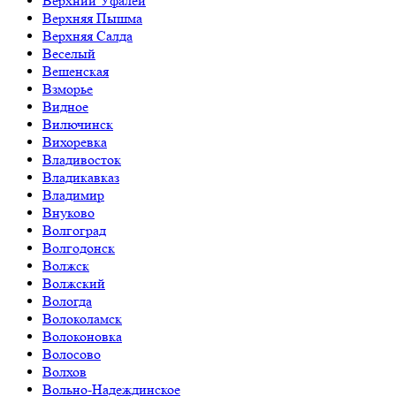
Верхний Уфалей
Верхняя Пышма
Верхняя Салда
Веселый
Вешенская
Взморье
Видное
Вилючинск
Вихоревка
Владивосток
Владикавказ
Владимир
Внуково
Волгоград
Волгодонск
Волжск
Волжский
Вологда
Волоколамск
Волоконовка
Волосово
Волхов
Вольно-Надеждинское