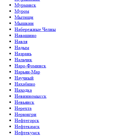
Мурманск
Муром
Мытищи
Мышкин
Набережные Челны
Навашино
Навля
Надым
Назрань
Нальчик
Наро-Фоминск
Нарьян-Мар
Научный
Нахабино
Находка
Невинномысск
Невьянск
Нерехта
Нерюнгри
Нефтегорск
Нефтекамск
Нефтекумск