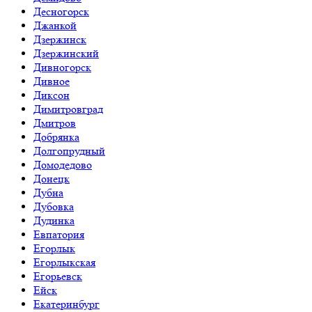
Десногорск
Джанкой
Дзержинск
Дзержинский
Дивногорск
Дивное
Диксон
Димитровград
Дмитров
Добрянка
Долгопрудный
Домодедово
Донецк
Дубна
Дубовка
Дудинка
Евпатория
Егорлык
Егорлыкская
Егорьевск
Ейск
Екатеринбург