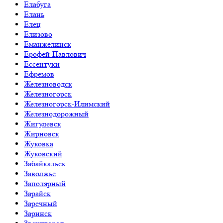
Елабуга
Елань
Елец
Елизово
Еманжелинск
Ерофей-Павлович
Ессентуки
Ефремов
Железноводск
Железногорск
Железногорск-Илимский
Железнодорожный
Жигулевск
Жирновск
Жуковка
Жуковский
Забайкальск
Заволжье
Заполярный
Зарайск
Заречный
Заринск