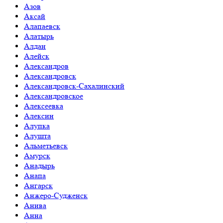
Азов
Аксай
Алапаевск
Алатырь
Алдан
Алейск
Александров
Александровск
Александровск-Сахалинский
Александровское
Алексеевка
Алексин
Алупка
Алушта
Альметьевск
Амурск
Анадырь
Анапа
Ангарск
Анжеро-Судженск
Анива
Анна