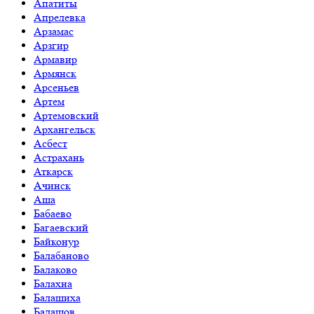
Апатиты
Апрелевка
Арзамас
Арзгир
Армавир
Армянск
Арсеньев
Артем
Артемовский
Архангельск
Асбест
Астрахань
Аткарск
Ачинск
Аша
Бабаево
Багаевский
Байконур
Балабаново
Балаково
Балахна
Балашиха
Балашов