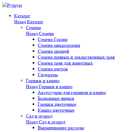
Каталог
Назад
Каталог
Семена
Назад
Семена
Семена Газона
Семена микрозелени
Семена овощей
Семена пряных и лекарственных трав
Семена трав для животных
Семена цветов
Сидераты
Горшки и кашпо
Назад
Горшки и кашпо
Аксессуары для горшков и кашпо
Балконные ящики
Горшки цветочные
Кашпо цветочные
Сад и огород
Назад
Сад и огород
Выращивание рассады